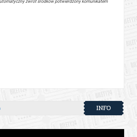
 automatyczny zwrot środków potwierdzony komunikatem
INFO
h