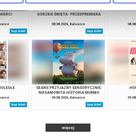
MIERCI
GORZKIE ŚWIĘTA- PRZEDPREMIERA
towice
08.08.2026, Katowice
08.08
kup bilet
kup bilet
NOLEGŁE
SEANS PRZYJAZNY SENSORYCZNIE:
HO
NIESAMOWITA HISTORIA MUMBO
JUMBO
towice
09.08.2026, Katowice
09.08
kup bilet
kup bilet
więcej