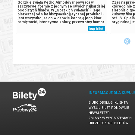
zypadku
Gorzkie święta Pedro Almodóvar powraca w
Czas na prawd
atyczny
szczytowej formie z jednym ze swoich najbardziej
którego nie z
osobistych filmów. W „Gorzkich świętach” - jego
sierpnia o go
pierwszej od 5 lat hiszpańskojęzycznej produkcji -
kultowy film 
jest wszystko, za co widzowie kochają jego kino:
reż. S. Spiel
namiętność, intensywne kolory, przewrotny humor
oryginalnej, 
i pełnokrwiste postaci, które wymykają się
stan nie tylk
 bilet
kup bilet
prostym schematom. Na ekranie pojawiają się
ale też zape
aktorzy i aktorki znani z wcześniejszych...
wiecie jak pr
INFORMACJE DLA KUPUJ
BIURO OBSŁUGI KLIENTA
WYŚLIJ BILET PONOWNIE
NEWSLETTER
ZMIANY W WYDARZENIACH
UBEZPIECZENIE BILETÓW