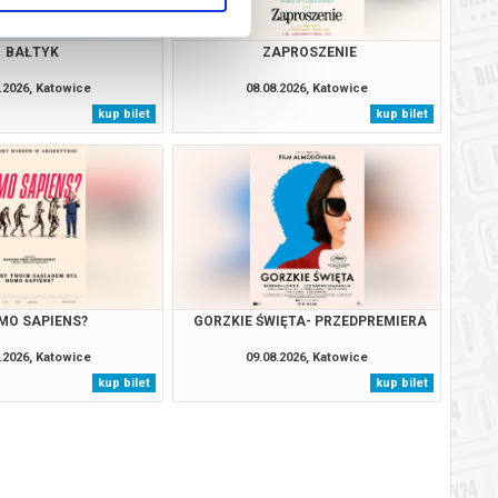
BAŁTYK
ZAPROSZENIE
.2026, Katowice
08.08.2026, Katowice
kup bilet
kup bilet
MO SAPIENS?
GORZKIE ŚWIĘTA- PRZEDPREMIERA
.2026, Katowice
09.08.2026, Katowice
kup bilet
kup bilet