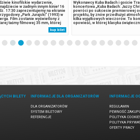
ziwie kinofilskie wydarzenie,
Wykonawcy Kuba Badach i goście Tra
najdziecie w żadnym innym kinie! 16
koncertowa „Kuba Badach: Jazzy Chr
dz. 17:30 zaprezentujemy na ekranie
powróci po sukcesie premierowej o
przygodowy „Park Jurajski” (1993) w
projektu, by znów przedłużyć atmosfe
berga. Film zostanie wyświetlony z
kilka wyjątkowych wieczorów. To ko
starej taśmy filmowej 35 mm, której
opowieść, w której klasyka świąteczn
o wprowadzi nas w niezwykły klimat,
spotyka się z jazzową elegancją. W 
kup bilet
wni dawkę dodatkowych emocji! Czy
2026/2027 projekt ponownie odwiedz
ezentuje...
miast: Warszawę, Katowice, Kraków, G
Poznań i Wrocław....
ĄCYCH BILETY
INFORMACJE DLA ORGANIZATORÓW
INFORMACJE O
DLA ORGANIZATORÓW
REGULAMIN
SYSTEM BILETOWY
PEWNOŚĆ ZAKUP
REFERENCJE
POLITYKA COOKIE
POLITYKA PRYWA
OFERTY PRACY