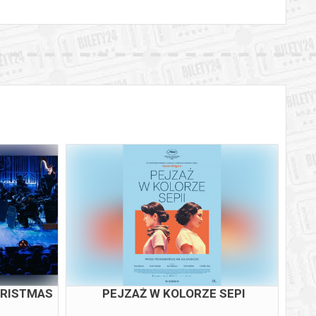
HRISTMAS
PEJZAŻ W KOLORZE SEPI
F