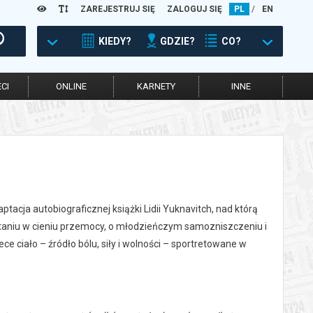
ZAREJESTRUJ SIĘ
ZALOGUJ SIĘ
PL
/
EN
KIEDY?
GDZIE?
CO?
CI
ONLINE
KARNETY
INNE
acja autobiograficznej książki Lidii Yuknavitch, nad którą
staniu w cieniu przemocy, o młodzieńczym samozniszczeniu i
ce ciało – źródło bólu, siły i wolności – sportretowane w