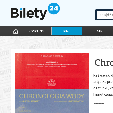
KONCERTY
KINO
TEATR
Chr
Reżyserski d
artystka pr
o ratunku, k
hipnotyzując
*******