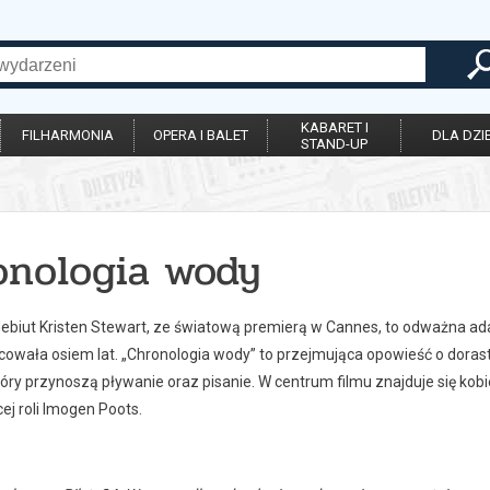
KABARET I
FILHARMONIA
OPERA I BALET
DLA DZIE
STAND-UP
onologia wody
ebiut Kristen Stewart, ze światową premierą w Cannes, to odważna adapt
acowała osiem lat. „Chronologia wody” to przejmująca opowieść o dora
tóry przynoszą pływanie oraz pisanie. W centrum filmu znajduje się kobie
ej roli Imogen Poots.