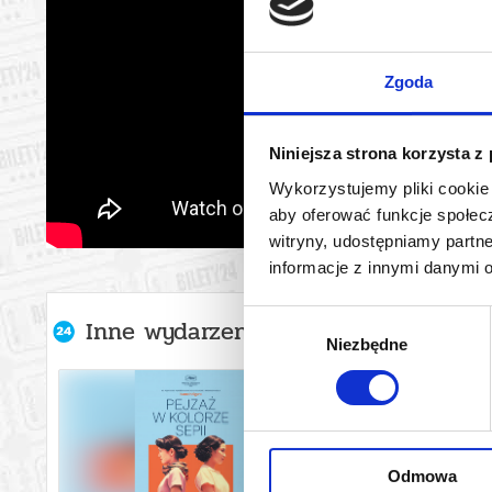
Zgoda
Niniejsza strona korzysta z
Wykorzystujemy pliki cookie 
aby oferować funkcje społecz
witryny, udostępniamy part
informacje z innymi danymi 
Wybór
Inne wydarzenia organizatora
Niezbędne
zgody
Odmowa