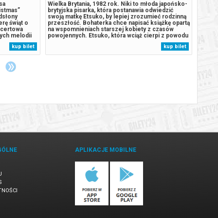
sa
Wielka Brytania, 1982 rok. Niki to młoda japońsko-
Szcze
istmas”
brytyjska pisarka, która postanawia odwiedzić
zosta
dsłony
swoją matkę Etsuko, by lepiej zrozumieć rodzinną
progra
rę świąt o
przeszłość. Bohaterka chce napisać książkę opartą
zakupy
ncertowa
na wspomnieniach starszej kobiety z czasów
wydarz
ych melodii
powojennych. Etsuko, która wciąż cierpi z powodu
środk
sezonie
samobójstwa starszej z córek, zaczyna kreślić
na adr
kup bilet
kup bilet
i sześć
przed Niki obraz odbudowującego się Nagasaki z
dynię,
1952 roku. Ważną częścią...
GÓLNE
APLIKACJE MOBILNE
U
S
TNOŚCI