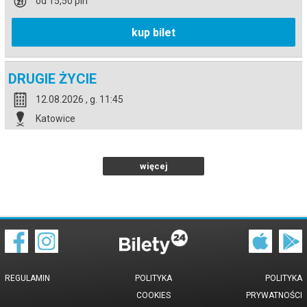
od 15,50 pln
kup bilet
DRUGIE ŻYCIE
12.08.2026 , g. 11:45
Katowice
Kino Światowid w Katowicach
od 15,50 pln
więcej
kup bilet
REGULAMIN
POLITYKA
POLITYKA
COOKIES
PRYWATNOŚCI