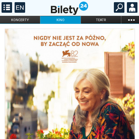
...
KONCERTY
KINO
TEATR
KABARET I
FILHARMONIA
OPERA I BALET
STAND-UP
DLA DZIECI
ONLINE
KARNETY