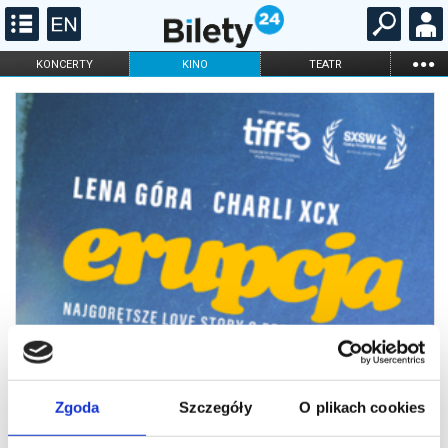
...
KONCERTY
KINO
TEATR
KABARET I
FILHARMONIA
OPERA I BALET
STAND-UP
DLA DZIECI
ONLINE
KARNETY
Zgoda
Szczegóły
O plikach cookies