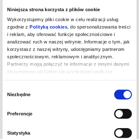
Niniejsza strona korzysta z plików cookie
Wykorzystujemy pliki cookie w celu realizacji usług
zgodnie z
Polityką cookies
, do spersonalizowania treści
i reklam, aby oferować funkcje społecznościowe i
analizować ruch w naszej witrynie. Informacje o tym, jak
korzystasz z naszej witryny, udostępniamy partnerom
społecznościowym, reklamowym i analitycznym.
Partnerzy mogą połączyć te informacje z innymi danymi
otrzymanymi od Ciebie lub uzyskanymi podczas
korzystania z ich usług.
Erupcja
Wybór
Niezbędne
zgody
Jest upalne warszawskie lato. Bethany (Charli XCX) przyjeżdża do
Preferencje
Polski na romantyczny wyjazd z chłopakiem. Kiedy spotyka Nel
(Lena Góra), przyjaciółkę sprzed lat, wybucha między nimi
niewypowiedziana chemia. Tęsknota za beztroską prowadzi je
ulicami otulonego słońcem miasta – jak najdalej od miejsca, w
którym będą musiały podjąć decyzje ważące na reszcie ich
Statystyka
dorosłego życia.