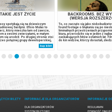
TAKIE JEST ŻYCIE
BACKROOMS. BEZ WY
(WERSJA ROZSZERZ
osy spotykają się na dziewiczym
To, co zaczęło się jako niskobudżeto
dniowej Sardynii. Efisio Mulas to
found footage o błąkaniu się po nie
erz, który mieszka tam od zawsze,
liminalnych przestrzeniach przypomi
m a swoimi zwierzętami, w małym
biura, przerodziło się w jeden z najba
m się urodził. Po drugiej stronie stoi
zaskakujących hitów ostatnich lat. Fi
zes potężnej grupy deweloperskiej,
do kin widzów, którzy dorastali, śled
przekształcić to wybrzeże w
odsłony internetowej legendy publik
kup bilet
ort. Między tymi nie dającymi się
YouTubie. Ta oddolna energia i zaan
tami porusza się Francesca,...
fanów nie słabną. Twórcy wyszli...
ĄCYCH BILETY
INFORMACJE DLA ORGANIZATORÓW
INFORMACJE O
DLA ORGANIZATORÓW
REGULAMIN
SYSTEM BILETOWY
PEWNOŚĆ ZAKUP