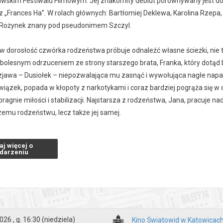
wskim Festiwalu Filmowym. Jej znakomity debiut porównywany jest do 
z „Frances Ha”. W rolach głównych: Bartłomiej Deklewa, Karolina Rzepa,
Rożynek znany pod pseudonimem Szczyl.
 dorosłość czwórka rodzeństwa próbuje odnaleźć własne ścieżki, nie tr
z bolesnym odrzuceniem ze strony starszego brata, Franka, który dotąd
zjawa – Dusiołek – niepozwalająca mu zasnąć i wywołująca nagłe napady
iązek, popada w kłopoty z narkotykami i coraz bardziej pogrąża się w cha
ragnie miłości i stabilizacji. Najstarsza z rodzeństwa, Jana, pracuje n
zemu rodzeństwu, lecz także jej samej.
aj więcej o
zakupy w Bilety24. W przypadku odwołania wydarzenia, gwarantujemy
darzeniu
a adres e-mail, podany podczas zakupu.
026 , g. 16:30
(niedziela)
Kino Światowid w Katowicac