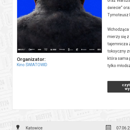
oraz Warsza
świecie” ora
Tymoteusz 
Wchodząca w
mierzy się 
tajemnicza 
toksyczny zw
która sama p
Organizator:
Kino ŚWIATOWID
tylko młods
*******
czyt
Bezpieczne 
wy
wysyłanym n
Katowice
07.06.2