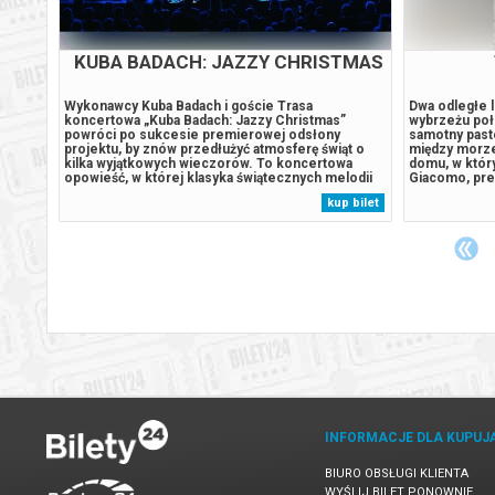
PR /
KUBA BADACH: JAZZY CHRISTMAS
Wykonawcy Kuba Badach i goście Trasa
Dwa odległe l
wane
koncertowa „Kuba Badach: Jazzy Christmas”
wybrzeżu połu
powróci po sukcesie premierowej odsłony
samotny past
y24. W
projektu, by znów przedłużyć atmosferę świąt o
między morze
emy
kilka wyjątkowych wieczorów. To koncertowa
domu, w który
opowieść, w której klasyka świątecznych melodii
Giacomo, pre
odany
spotyka się z jazzową elegancją. W sezonie
zdecydowany 
 bilet
kup bilet
2026/2027 projekt ponownie odwiedzi sześć
luksusowy kur
miast: Warszawę, Katowice, Kraków, Gdynię,
pogodzić świa
Poznań i Wrocław....
INFORMACJE DLA KUPUJ
BIURO OBSŁUGI KLIENTA
WYŚLIJ BILET PONOWNIE