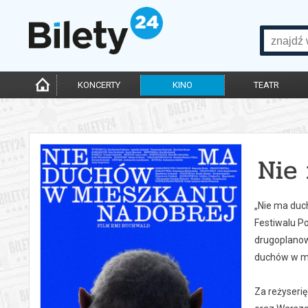
KONCERTY
KINO
TEATR
Nie
„Nie ma duch
Festiwalu Po
drugoplanow
duchów w mi
Za reżyseri