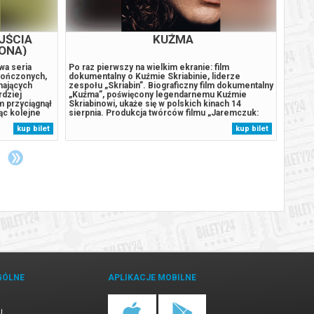
JŚCIA
KUŹMA
ONA)
wa seria
Po raz pierwszy na wielkim ekranie: film
Gwiazd
skończonych,
dokumentalny o Kuźmie Skriabinie, liderze
komedi
nających
zespołu „Skriabin”. Biograficzny film dokumentalny
małżeń
rdziej
„Kuźma”, poświęcony legendarnemu Kuźmie
kilkun
lm przyciągnął
Skriabinowi, ukaże się w polskich kinach 14
wydaje
ząc kolejne
sierpnia. Produkcja twórców filmu „Jaremczuk:
życie 
owanej na
Niezrównany świat piękna” została w całości oparta
status
kup bilet
kup bilet
gażowanie
na unikalnych materiałach archiwalnych, z których
się wz
większość nigdy wcześniej nie była ujawniona....
przede
GÓLNE
APLIKACJE MOBILNE
U