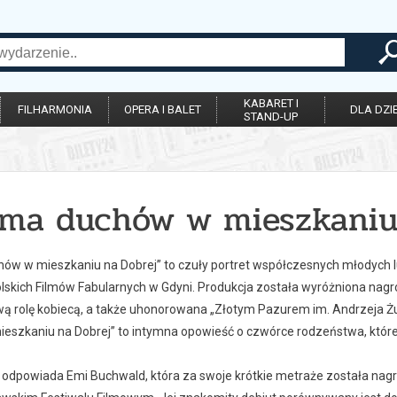
KABARET I
FILHARMONIA
OPERA I BALET
DLA DZIE
STAND-UP
 ma duchów w mieszkaniu
ów w mieszkaniu na Dobrej” to czuły portret współczesnych młodych lud
lskich Filmów Fabularnych w Gdyni. Produkcja została wyróżniona nagro
ą rolę kobiecą, a także uhonorowana „Złotym Pazurem im. Andrzeja Żu
eszkaniu na Dobrej” to intymna opowieść o czwórce rodzeństwa, które
ę odpowiada Emi Buchwald, która za swoje krótkie metraże została nag