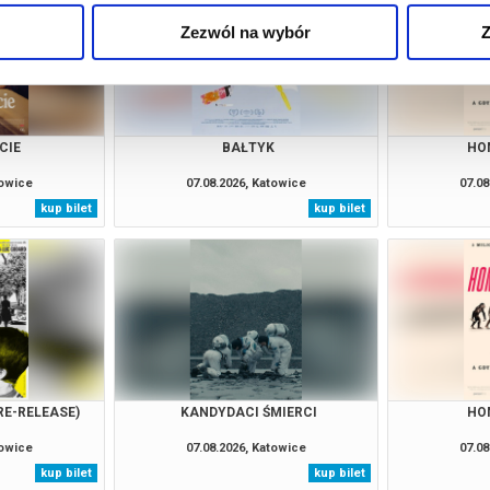
Zezwól na wybór
Z
CIE
BAŁTYK
HO
towice
07.08.2026, Katowice
07.08
kup bilet
kup bilet
RE-RELEASE)
KANDYDACI ŚMIERCI
HO
towice
07.08.2026, Katowice
07.08
kup bilet
kup bilet