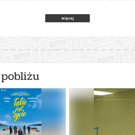
więcej
pobliżu