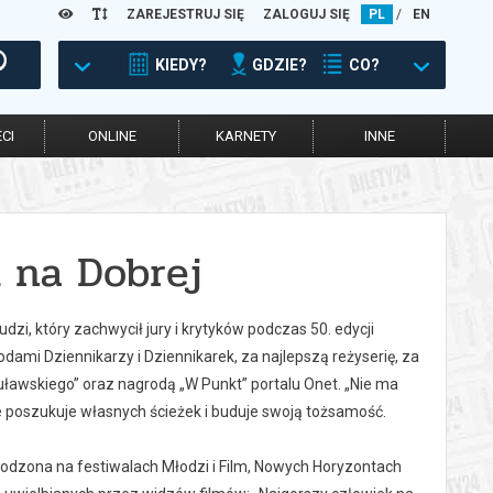
ZAREJESTRUJ SIĘ
ZALOGUJ SIĘ
PL
/
EN
KIEDY?
GDZIE?
CO?
CI
ONLINE
KARNETY
INNE
 na Dobrej
zi, który zachwycił jury i krytyków podczas 50. edycji
dami Dziennikarzy i Dziennikarek, za najlepszą reżyserię, za
ławskiego” oraz nagrodą „W Punkt” portalu Onet. „Nie ma
 poszukuje własnych ścieżek i buduje swoją tożsamość.
rodzona na festiwalach Młodzi i Film, Nowych Horyzontach