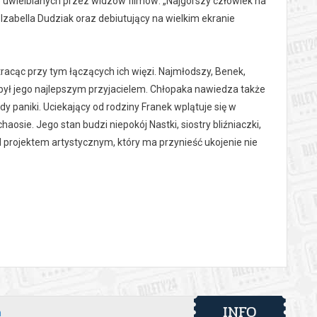
uwielbianych przez widzów filmów: „Najgorszy człowiek na
 Izabella Dudziak oraz debiutujący na wielkim ekranie
acąc przy tym łączących ich więzi. Najmłodszy, Benek,
 był jego najlepszym przyjacielem. Chłopaka nawiedza także
 paniki. Uciekający od rodziny Franek wplątuje się w
osie. Jego stan budzi niepokój Nastki, siostry bliźniaczki,
ad projektem artystycznym, który ma przynieść ukojenie nie
 automatyczny zwrot środków potwierdzony komunikatem
INFO
h