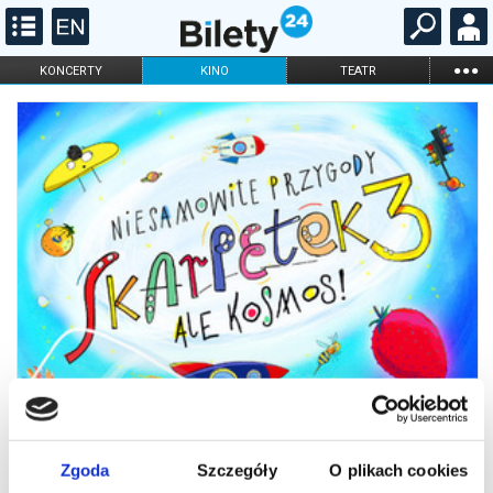
...
KONCERTY
KINO
TEATR
KABARET I
FILHARMONIA
OPERA I BALET
STAND-UP
DLA DZIECI
ONLINE
KARNETY
Zgoda
Szczegóły
O plikach cookies