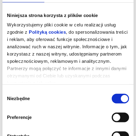
Niniejsza strona korzysta z plików cookie
Wykorzystujemy pliki cookie w celu realizacji usług
zgodnie z
Polityką cookies
, do spersonalizowania treści
i reklam, aby oferować funkcje społecznościowe i
analizować ruch w naszej witrynie. Informacje o tym, jak
korzystasz z naszej witryny, udostępniamy partnerom
społecznościowym, reklamowym i analitycznym.
Partnerzy mogą połączyć te informacje z innymi danymi
otrzymanymi od Ciebie lub uzyskanymi podczas
korzystania z ich usług.
Niesamowite przygody skarpetek 3.
Wybór
Ale kosmos!
Niezbędne
zgody
Czy skarpetka może zostać przebiegłym szeryfem, genialnym
Preferencje
detektywem lub… międzygalaktycznym podróżnikiem?
Oczywiście! W najnowszej odsłonie kinowych przygód ulubione
urwisy z szuflady wyruszają na podbój nieznanych światów. Od
pojedynków w samo południe, przez wybiegi mody, aż po rakiety
Statystyka