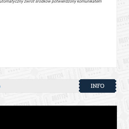
 automatyczny zwrot środków potwierdzony komunikatem
INFO
h