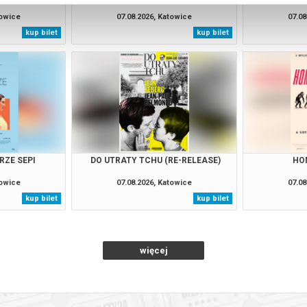
towice
07.08.2026, Katowice
07.08
kup bilet
kup bilet
RZE SEPI
DO UTRATY TCHU (RE-RELEASE)
HO
towice
07.08.2026, Katowice
07.08
kup bilet
kup bilet
więcej