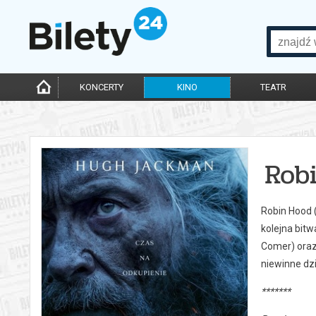
KONCERTY
KINO
TEATR
Rob
Robin Hood (
kolejna bitw
Comer) oraz 
niewinne dz
*******