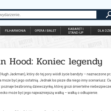
KABARET I
FILHARMONIA
OPERA I BALET
DLA DZIE
STAND-UP
in Hood: Koniec legendy
Hugh Jackman), który do tej pory wiódł życie bandyty – naznaczone prz
a może być jego ostatnią. Jednak los pisze dla niego inny scenariusz. Ci
poznaje bezbronną dziewczynkę, której grozi śmiertelne niebezpieczeńs
iecko może być jego najważniejszą walką – walką o odkupienie.