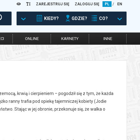
ZAREJESTRUJ SIĘ
ZALOGUJ SIĘ
PL
/
EN
KIEDY?
GDZIE?
CO?
CI
ONLINE
KARNETY
INNE
emocą, krwią i cierpieniem – pogodził się z tym, że każda
ężko ranny trafia pod opiekę tajemniczej kobiety (Jodie
two. Stając w jej obronie, przekonuje się, że walka o