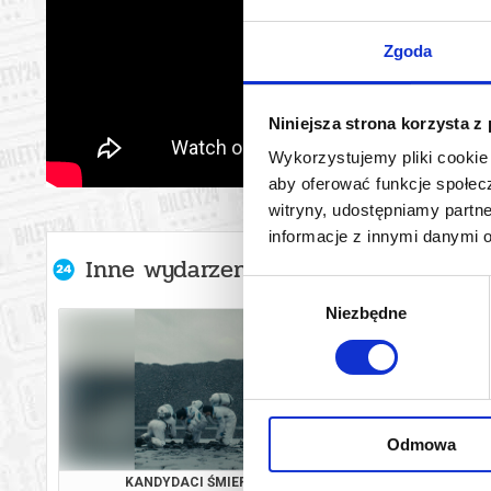
Zgoda
Niniejsza strona korzysta z
Wykorzystujemy pliki cookie 
aby oferować funkcje społecz
witryny, udostępniamy part
informacje z innymi danymi 
Inne wydarzenia organizatora
Wybór
Niezbędne
zgody
Odmowa
KANDYDACI ŚMIERCI
OSTATNI KO