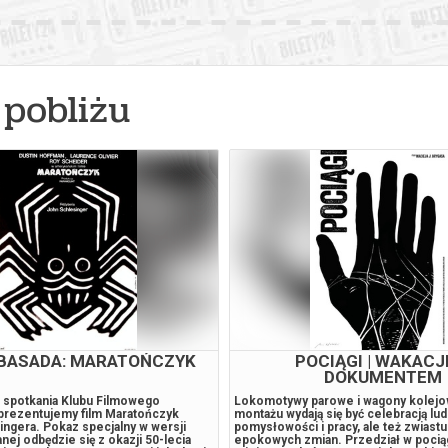
pobliżu
BASADA: MARATOŃCZYK
POCIĄGI | WAKACJ
DOKUMENTEM
 spotkania Klubu Filmowego
Lokomotywy parowe i wagony kolejo
rezentujemy film Maratończyk
montażu wydają się być celebracją lud
ngera. Pokaz specjalny w wersji
pomysłowości i pracy, ale też zwias
ej odbędzie się z okazji 50-lecia
epokowych zmian. Przedział w pocią