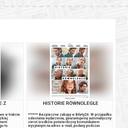
E Z
HISTORIE RÓWNOLEGŁE
we w trakcie
******* Bezpieczne zakupy w Bilety24. W przypadku
Fréd, 
zkiej
odwołania wydarzenia, gwarantujemy automatyczny
niefor
tunem
zwrot środków potwierdzony komunikatem
zawies
gu to
wysyłanym na adres e-mail, podany podczas
życie 