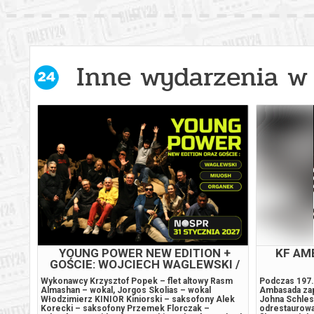
Inne wydarzenia w 
YOUNG POWER NEW EDITION +
KF AM
GOŚCIE: WOJCIECH WAGLEWSKI /
TOMASZ ORGANEK / MIUOSH
Wykonawcy Krzysztof Popek – flet altowy Rasm
Podczas 197.
się z
Almashan – wokal, Jorgos Skolias – wokal
Ambasada zap
Włodzimierz KINIOR Kiniorski – saksofony Alek
Johna Schlesi
stronę
Korecki – saksofony Przemek Florczak –
odrestaurowan