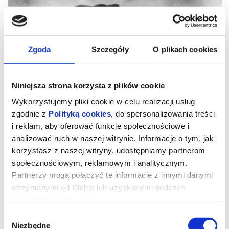
Zgoda
Szczegóły
O plikach cookies
Niniejsza strona korzysta z plików cookie
Wykorzystujemy pliki cookie w celu realizacji usług
zgodnie z
Polityką cookies
, do spersonalizowania treści
i reklam, aby oferować funkcje społecznościowe i
analizować ruch w naszej witrynie. Informacje o tym, jak
Sny o słoniach
korzystasz z naszej witryny, udostępniamy partnerom
społecznościowym, reklamowym i analitycznym.
Udostępnij
Partnerzy mogą połączyć te informacje z innymi danymi
Sny o słoniach
otrzymanymi od Ciebie lub uzyskanymi podczas
(Ghost Elephants)
USA / USA, 2025, 99 min
korzystania z ich usług.
Reżyseria / Directed by: Werner Herzog
Zdjęcia / Cinematography by: Eric Averdung, Rafael Leyva
Wybór
Montaż / Editing: Marco Capalbo, Johann Vorster
Producenci / Producers: Brian Nugent, Ariel Leon Isacovitch
Niezbędne
zgody