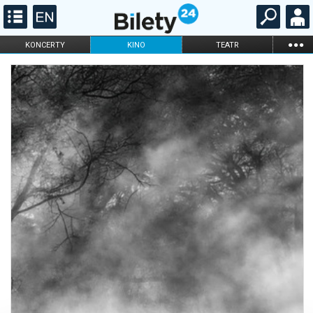
...
KONCERTY
KINO
TEATR
KABARET I
FILHARMONIA
OPERA I BALET
STAND-UP
DLA DZIECI
ONLINE
KARNETY