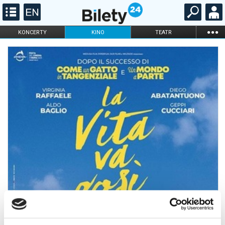
...
KONCERTY
KINO
TEATR
KABARET I
FILHARMONIA
OPERA I BALET
STAND-UP
DLA DZIECI
ONLINE
KARNETY