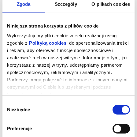
Zgoda
Szczegóły
O plikach cookies
Niniejsza strona korzysta z plików cookie
Wykorzystujemy pliki cookie w celu realizacji usług
zgodnie z
Polityką cookies
, do spersonalizowania treści
i reklam, aby oferować funkcje społecznościowe i
analizować ruch w naszej witrynie. Informacje o tym, jak
korzystasz z naszej witryny, udostępniamy partnerom
społecznościowym, reklamowym i analitycznym.
Partnerzy mogą połączyć te informacje z innymi danymi
Takie jest życie
otrzymanymi od Ciebie lub uzyskanymi podczas
korzystania z ich usług.
Wybór
"Takie jest życie" to inspirowana prawdziwymi wydarzeniami
Niezbędne
zgody
poruszająca historia, która rozgrywa się na słonecznym wybrzeżu
południowej Sardynii. Efisio Mulas, żyjący po swojemu pasterz,
musi nagle stanąć do nierównej walki z bezkompromisowym
deweloperem. Niespodziewany najeźdźca chce zamienić jego
Preferencje
dom i ziemię w luksusowy kurort.