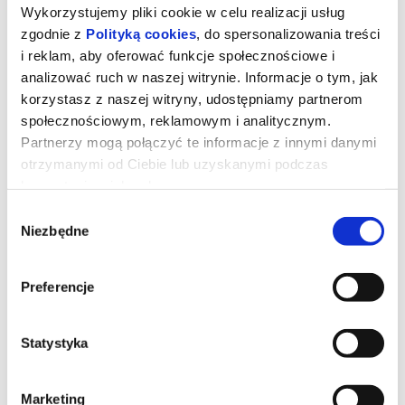
Wykorzystujemy pliki cookie w celu realizacji usług
zgodnie z
Polityką cookies
, do spersonalizowania treści
i reklam, aby oferować funkcje społecznościowe i
analizować ruch w naszej witrynie. Informacje o tym, jak
korzystasz z naszej witryny, udostępniamy partnerom
społecznościowym, reklamowym i analitycznym.
Partnerzy mogą połączyć te informacje z innymi danymi
otrzymanymi od Ciebie lub uzyskanymi podczas
korzystania z ich usług.
Wybór
Niezbędne
zgody
Znaki Pana Śliwki
Preferencje
*******
Statystyka
Bezpieczne zakupy w Bilety24. W przypadku odwołania
wydarzenia, gwarantujemy automatyczny zwrot środków
potwierdzony komunikatem wysyłanym na adres e-mail, podany
podczas zakupu.
Marketing