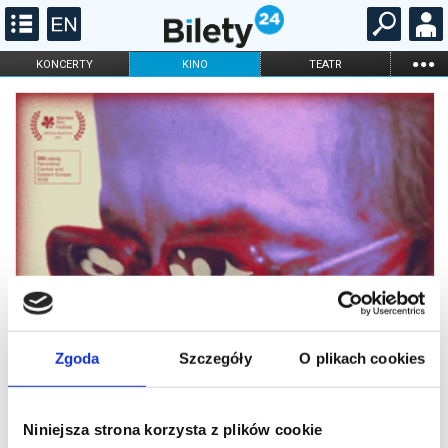
...
KONCERTY
KINO
TEATR
KABARET I
FILHARMONIA
OPERA I BALET
STAND-UP
DLA DZIECI
ONLINE
KARNETY
Zgoda
Szczegóły
O plikach cookies
Niniejsza strona korzysta z plików cookie