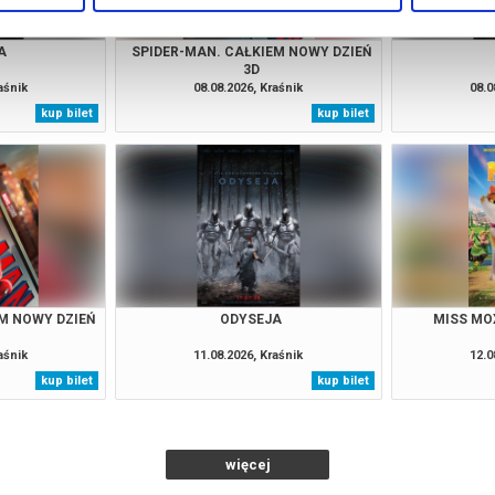
A
SPIDER-MAN. CAŁKIEM NOWY DZIEŃ
3D
aśnik
08.08.2026, Kraśnik
08.0
kup bilet
kup bilet
M NOWY DZIEŃ
ODYSEJA
MISS MOX
aśnik
11.08.2026, Kraśnik
12.0
kup bilet
kup bilet
więcej