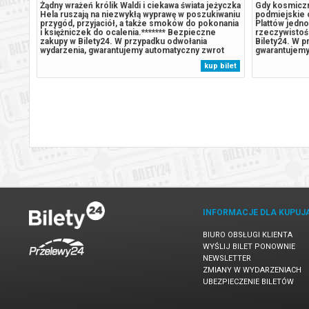
Żądny wrażeń królik Waldi i ciekawa świata jeżyczka
Gdy kosmiczn
odzina
Hela ruszają na niezwykłą wyprawę w poszukiwaniu
podmiejskie 
j
przygód, przyjaciół, a także smoków do pokonania
Plattów jedno
i księżniczek do ocalenia.******* Bezpieczne
rzeczywistoś
,
zakupy w Bilety24. W przypadku odwołania
Bilety24. W p
wydarzenia, gwarantujemy automatyczny zwrot
gwarantujemy
dres
środków potwierdzony komunikatem wysyłanym
potwierdzony
 bilet
kup bilet
na adres e-mail, podany podczas zakupu.
e-mail, poda
INFORMACJE DLA KUPUJ
BIURO OBSŁUGI KLIENTA
WYŚLIJ BILET PONOWNIE
NEWSLETTER
ZMIANY W WYDARZENIACH
UBEZPIECZENIE BILETÓW