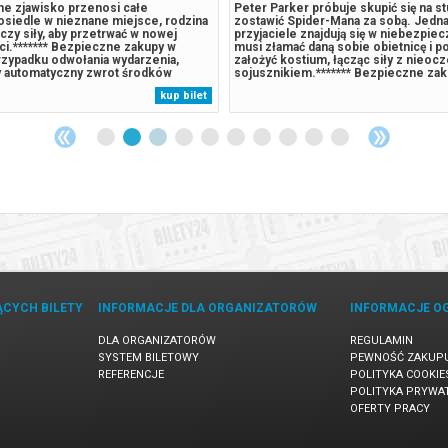
e zjawisko przenosi całe
Peter Parker próbuje skupić się na st
osiedle w nieznane miejsce, rodzina
zostawić Spider-Mana za sobą. Jedna
czy siły, aby przetrwać w nowej
przyjaciele znajdują się w niebezpie
ci.******* Bezpieczne zakupy w
musi złamać daną sobie obietnicę i 
rzypadku odwołania wydarzenia,
założyć kostium, łącząc siły z nieo
 automatyczny zwrot środków
sojusznikiem.******* Bezpieczne za
 komunikatem wysyłanym na adres
Bilety24. W przypadku odwołania wyd
kup bilet
ny podczas zakupu.
gwarantujemy automatyczny zwrot ś
potwierdzony komunikatem wysyłany
ĄCYCH BILETY
INFORMACJE DLA ORGANIZATORÓW
INFORMACJE O
DLA ORGANIZATORÓW
REGULAMIN
SYSTEM BILETOWY
PEWNOŚĆ ZAKUP
REFERENCJE
POLITYKA COOKIE
POLITYKA PRYWA
OFERTY PRACY