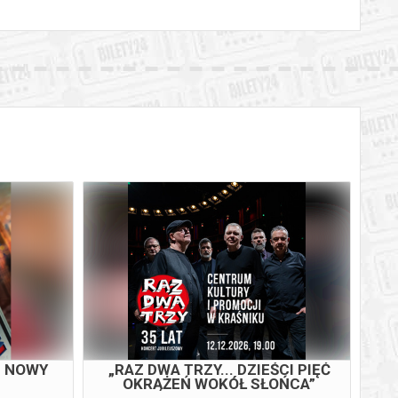
M NOWY
„RAZ DWA TRZY... DZIEŚCI PIĘĆ
OKRĄŻEŃ WOKÓŁ SŁOŃCA”
JUBILEUSZ 35-LECIA ZESPOŁU !