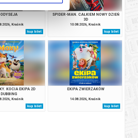
ODYSEJA
SPIDER-MAN. CAŁKIEM NOWY DZIEŃ
3D
8.2026, Kraśnik
10.08.2026, Kraśnik
kup bilet
kup bilet
Y. KOCIA EKIPA 2D
EKIPA ZWIERZAKÓW
DUBBING
8.2026, Kraśnik
14.08.2026, Kraśnik
kup bilet
kup bilet