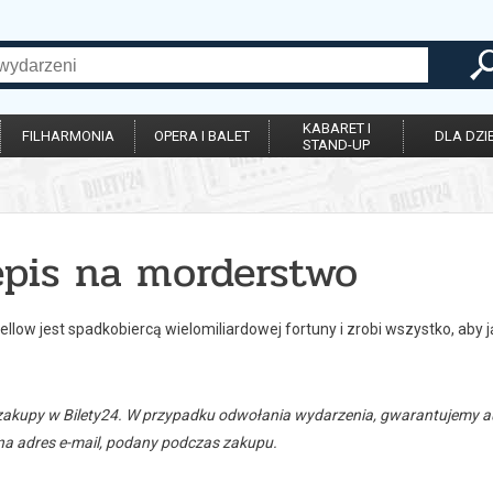
KABARET I
FILHARMONIA
OPERA I BALET
DLA DZIE
STAND-UP
epis na morderstwo
llow jest spadkobiercą wielomiliardowej fortuny i zrobi wszystko, aby 
zakupy w Bilety24. W przypadku odwołania wydarzenia, gwarantujemy
a adres e-mail, podany podczas zakupu.