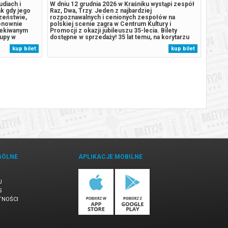
udiach i
W dniu 12 grudnia 2026 w Kraśniku wystąpi zespół
Histor
k gdy jego
Raz, Dwa, Trzy. Jeden z najbardziej
do dom
czeństwie,
rozpoznawalnych i cenionych zespołów na
zakupy
ponownie
polskiej scenie zagra w Centrum Kultury i
wydarz
czekiwanym
Promocji z okazji jubileuszu 35-lecia. Bilety
środk
kupy w
dostępne w sprzedaży! 35 lat temu, na korytarzu
na adr
arzenia,
akademika w Zielonej Górze trójka młodych ludzi
kup bilet
kup bilet
rodków
zagrała pierwsze wspólne dźwięki i zaczęła się
m na adres...
historia. Historia zespołu, który pozostał wierny...
GÓLNE
APLIKACJE MOBILNE
U
S
TNOŚCI