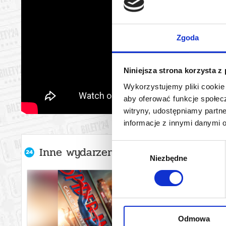
Zgoda
Niniejsza strona korzysta z
Wykorzystujemy pliki cookie 
aby oferować funkcje społecz
witryny, udostępniamy part
informacje z innymi danymi 
Wybór
Inne wydarzenia organizatora
Niezbędne
zgody
Odmowa