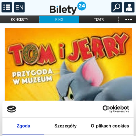
...
KONCERTY
KINO
TEATR
KABARET I
FILHARMONIA
OPERA I BALET
STAND-UP
DLA DZIECI
ONLINE
KARNETY
Zgoda
Szczegóły
O plikach cookies