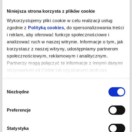
Niniejsza strona korzysta z plików cookie
Wykorzystujemy pliki cookie w celu realizacji usług
zgodnie z
Polityką cookies
, do spersonalizowania treści
i reklam, aby oferować funkcje społecznościowe i
analizować ruch w naszej witrynie. Informacje o tym, jak
korzystasz z naszej witryny, udostępniamy partnerom
społecznościowym, reklamowym i analitycznym.
Partnerzy mogą połączyć te informacje z innymi danymi
otrzymanymi od Ciebie lub uzyskanymi podczas
korzystania z ich usług.
Tom i Jerry: Przygoda w muzeum
Wybór
Niezbędne
zgody
Podczas pościgu w nowojorskim Metropolitan Museum Tom i
Jerry przypadkowo uruchamiają mityczny Astralny Kompas, który
Preferencje
przenosi ich do olśniewającego Złotego Miasta rodem ze
starożytnych legend. Tom zostaje uznany za bóstwo i staje się
ulubieńcem władcy oraz jego poddanych. Tymczasem Jerry
wpada w sidła niebezpiecznego szczurzego bossa. Gdy losy
Statystyka
miasta zawisną na włosku, odwieczni wrogowie będą musieli