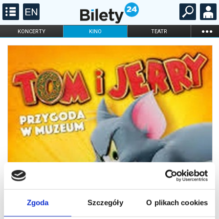
...
KONCERTY
KINO
TEATR
KABARET I
FILHARMONIA
OPERA I BALET
STAND-UP
DLA DZIECI
ONLINE
KARNETY
Zgoda
Szczegóły
O plikach cookies