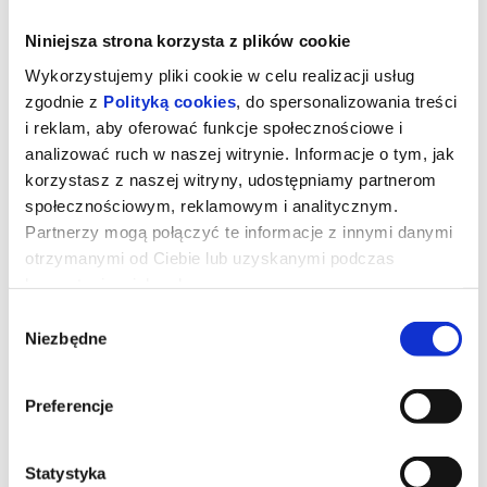
Niniejsza strona korzysta z plików cookie
Wykorzystujemy pliki cookie w celu realizacji usług
zgodnie z
Polityką cookies
, do spersonalizowania treści
i reklam, aby oferować funkcje społecznościowe i
analizować ruch w naszej witrynie. Informacje o tym, jak
korzystasz z naszej witryny, udostępniamy partnerom
społecznościowym, reklamowym i analitycznym.
Partnerzy mogą połączyć te informacje z innymi danymi
otrzymanymi od Ciebie lub uzyskanymi podczas
korzystania z ich usług.
Tom i Jerry: Przygoda w muzeum
Wybór
Niezbędne
zgody
Podczas pościgu w nowojorskim Metropolitan Museum Tom i
Jerry przypadkowo uruchamiają mityczny Astralny Kompas, który
Preferencje
przenosi ich do olśniewającego Złotego Miasta rodem ze
starożytnych legend. Tom zostaje uznany za bóstwo i staje się
ulubieńcem władcy oraz jego poddanych. Tymczasem Jerry
wpada w sidła niebezpiecznego szczurzego bossa. Gdy losy
Statystyka
miasta zawisną na włosku, odwieczni wrogowie będą musieli