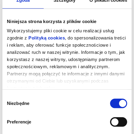
Niniejsza strona korzysta z plików cookie
Wykorzystujemy pliki cookie w celu realizacji usług
zgodnie z
Polityką cookies
, do spersonalizowania treści
i reklam, aby oferować funkcje społecznościowe i
analizować ruch w naszej witrynie. Informacje o tym, jak
korzystasz z naszej witryny, udostępniamy partnerom
społecznościowym, reklamowym i analitycznym.
Partnerzy mogą połączyć te informacje z innymi danymi
otrzymanymi od Ciebie lub uzyskanymi podczas
Diabeł ubiera się u Prady 2 (napisy
korzystania z ich usług.
PL)
Wybór
Niezbędne
zgody
Dwadzieścia lat po stworzeniu kultowych ról Mirandy, Andy’ego,
Emily i Nigela Meryl Streep, Anne Hathaway, Emily Blunt i Stanley
Preferencje
Tucci powracają na tętniące modą ulice Nowego Jorku i do
eleganckich biur magazynu Runway w filmie „Diabeł ubiera się u
Prady 2” wytwórni 20th Century Studios, długo oczekiwanej