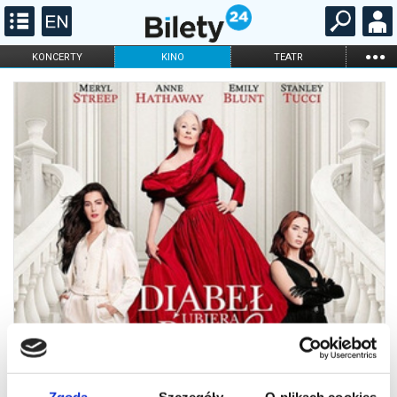
...
KONCERTY
KINO
TEATR
KABARET I
FILHARMONIA
OPERA I BALET
STAND-UP
DLA DZIECI
ONLINE
KARNETY
Zgoda
Szczegóły
O plikach cookies