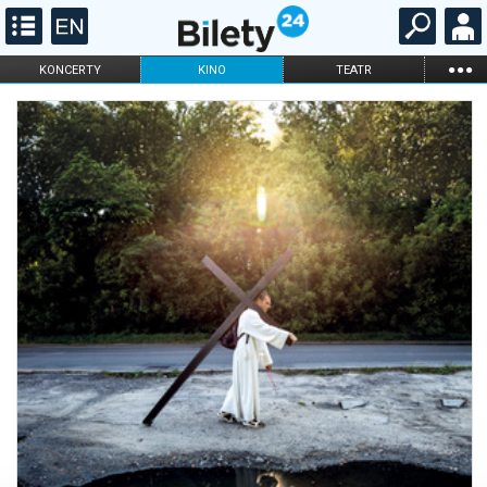
...
KONCERTY
KINO
TEATR
KABARET I
FILHARMONIA
OPERA I BALET
STAND-UP
DLA DZIECI
ONLINE
KARNETY