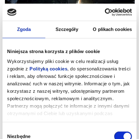
Zgoda
Szczegóły
O plikach cookies
Niniejsza strona korzysta z plików cookie
Wykorzystujemy pliki cookie w celu realizacji usług
zgodnie z
Polityką cookies
, do spersonalizowania treści
i reklam, aby oferować funkcje społecznościowe i
analizować ruch w naszej witrynie. Informacje o tym, jak
Posłani (PL)
korzystasz z naszej witryny, udostępniamy partnerom
społecznościowym, reklamowym i analitycznym.
Partnerzy mogą połączyć te informacje z innymi danymi
„Posłani” to poruszająca opowieść o Bogu działającym tu i teraz —
otrzymanymi od Ciebie lub uzyskanymi podczas
w życiu zwykłych ludzi, w ich decyzjach, kryzysach i przełomach.
Film opowiada o modlitwie jako realnej sile oraz o wspólnocie,
korzystania z ich usług.
która potrafi podtrzymać człowieka, gdy sam już nie daje
rady. Osią opowieści jest niecodzienna droga Michała
Wybór
Ulewińskiego, który przemierza niemal 650 kilometrów przez
Polskę, niosąc 15-kilogramowy krzyż. Trasa — od Zalewu
Niezbędne
zgody