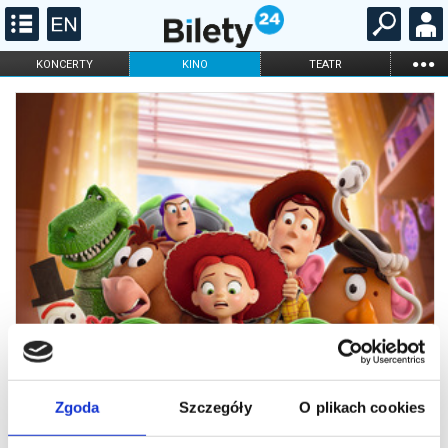
...
KONCERTY
KINO
TEATR
KABARET I
FILHARMONIA
OPERA I BALET
STAND-UP
DLA DZIECI
ONLINE
KARNETY
Zgoda
Szczegóły
O plikach cookies