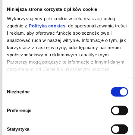
Niniejsza strona korzysta z plików cookie
Wykorzystujemy pliki cookie w celu realizacji usług
zgodnie z
Polityką cookies
, do spersonalizowania treści
i reklam, aby oferować funkcje społecznościowe i
analizować ruch w naszej witrynie. Informacje o tym, jak
korzystasz z naszej witryny, udostępniamy partnerom
społecznościowym, reklamowym i analitycznym.
Partnerzy mogą połączyć te informacje z innymi danymi
otrzymanymi od Ciebie lub uzyskanymi podczas
korzystania z ich usług.
Toy Story 5 (dubbing PL)
Wybór
Niezbędne
zgody
Zabawki powracają w filmie Disneya i Pixara „Toy Story 5”, w
Preferencje
którym na scenę wkracza technologia. Buzz, Chudy, Jessie i
reszta ekipy mają trudne zadanie, gdy przychodzi im zmierzyć się
z zupełnie nowym zagrożeniem. Reżyserem filmu jest Andrew
Stanton, współreżyserem Kenna Harris, a producentem Lindsey
Collins. Premiera „Toy Story 5” odbędzie się tylko w kinach, 17
Statystyka
czerwca 2026.