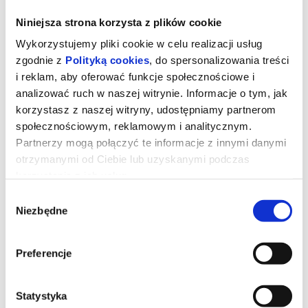
Niniejsza strona korzysta z plików cookie
Wykorzystujemy pliki cookie w celu realizacji usług
zgodnie z
Polityką cookies
, do spersonalizowania treści
i reklam, aby oferować funkcje społecznościowe i
analizować ruch w naszej witrynie. Informacje o tym, jak
korzystasz z naszej witryny, udostępniamy partnerom
społecznościowym, reklamowym i analitycznym.
Partnerzy mogą połączyć te informacje z innymi danymi
otrzymanymi od Ciebie lub uzyskanymi podczas
korzystania z ich usług.
Wybór
Ostatnia Wieczerza
Niezbędne
zgody
Preferencje
Jezus zbiera swoich uczniów na Ostatnią Wieczerzę. Widzi jak
tajemnice i skrywane motywy drążą jego uczniów. Wspomina
dobre dni oczekując na koniec swojej ziemskiej drogi. Nocą tą
zaufanie zostaje wystawione na próbę, a lojalność podana w
wątpliwość. Ale żadne cierpienie ani zdrada nie sprawią, że
Statystyka
zejdzie ze swojej ścieżki i zrezygnuje z odkupienia świata.