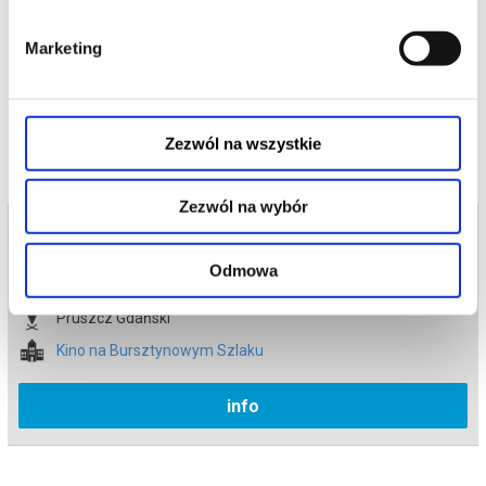
*******
Marketing
Bezpieczne zakupy w Bilety24. W przypadku odwołania
wydarzenia, gwarantujemy automatyczny zwrot środków
potwierdzony komunikatem wysyłanym na adres e-mail, podany
podczas zakupu.
Zezwól na wszystkie
Zezwól na wybór
Bilety na termin:
30.05.2026 , g. 13:00 (sobota)
Odmowa
30.05.2026 , g. 13:00
Pruszcz Gdański
Kino na Bursztynowym Szlaku
info