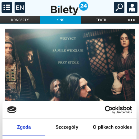
...
KONCERTY
KINO
TEATR
KABARET I
FILHARMONIA
OPERA I BALET
STAND-UP
DLA DZIECI
ONLINE
KARNETY
Zgoda
Szczegóły
O plikach cookies