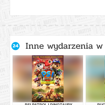
Inne wydarzenia w 
PSI PATROL I DINOZAURY
PUC