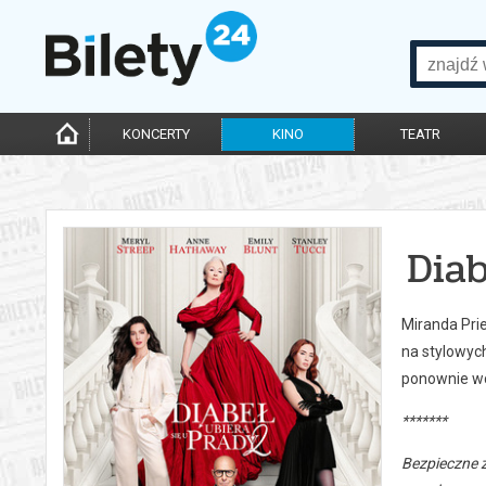
KONCERTY
KINO
TEATR
Diab
Miranda Prie
na stylowyc
ponownie wci
*******
Bezpieczne 