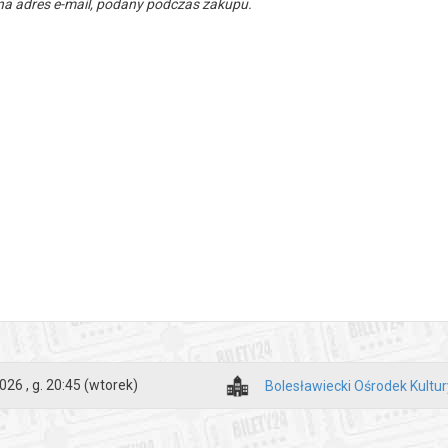
a adres e-mail, podany podczas zakupu.
026 , g. 20:45
(wtorek)
Bolesławiecki Ośrodek Kultur