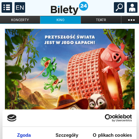
...
KONCERTY
KINO
TEATR
KABARET I
FILHARMONIA
OPERA I BALET
STAND-UP
DLA DZIECI
ONLINE
KARNETY
Zgoda
Szczegóły
O plikach cookies