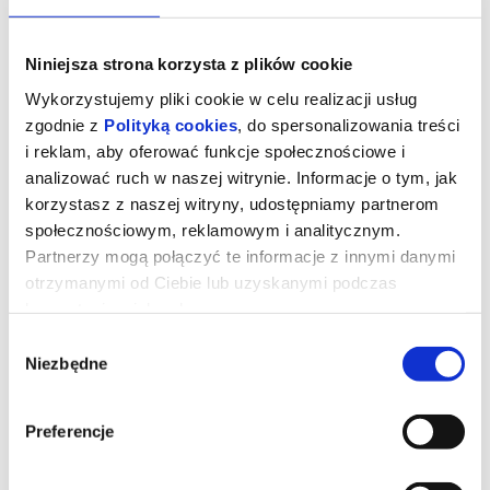
Niniejsza strona korzysta z plików cookie
Wykorzystujemy pliki cookie w celu realizacji usług
zgodnie z
Polityką cookies
, do spersonalizowania treści
i reklam, aby oferować funkcje społecznościowe i
analizować ruch w naszej witrynie. Informacje o tym, jak
korzystasz z naszej witryny, udostępniamy partnerom
społecznościowym, reklamowym i analitycznym.
Partnerzy mogą połączyć te informacje z innymi danymi
otrzymanymi od Ciebie lub uzyskanymi podczas
korzystania z ich usług.
Kurozając i świątynia Świstaka
Wybór
Niezbędne
zgody
Pełna przygód i humoru opowieść o rodzinie, przyjaźni i odwadze
bycia sobą. I o wyprawie, której nie powstydziłby się sam Indiana
Jones!
Preferencje
Gdy wyjątkowy pół kurczak, pół zając odkrywa, że nie jest sam i
ma siostrę, a cały gatunek kurozająców potrzebuje ratunku,
wyrusza w ryzykowną podróż do legendarnej Świątyni Świstaka.
Tylko ukryta tam moc może odmienić ich los. Przed nim