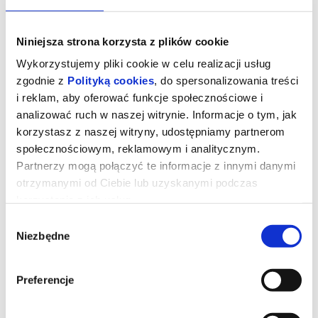
Niniejsza strona korzysta z plików cookie
Wykorzystujemy pliki cookie w celu realizacji usług
zgodnie z
Polityką cookies
, do spersonalizowania treści
i reklam, aby oferować funkcje społecznościowe i
analizować ruch w naszej witrynie. Informacje o tym, jak
korzystasz z naszej witryny, udostępniamy partnerom
społecznościowym, reklamowym i analitycznym.
Partnerzy mogą połączyć te informacje z innymi danymi
otrzymanymi od Ciebie lub uzyskanymi podczas
Mandalorian i Grogu_napisy
korzystania z ich usług.
Wybór
Niezbędne
zgody
Złowieszcze Imperium upadło, a imperialni watażkowie
rozpierzchli się po Galaktyce. Kiełkująca Nowa Republika pragnie
ochronić wszystko, o co walczyła Rebelia. Werbuje więc
Preferencje
legendarnego łowcę nagród, Mandalorianina Din Djarina (Pedro
Pascal) i jego młodego podopiecznego Grogu.
Szanowni Państwo,