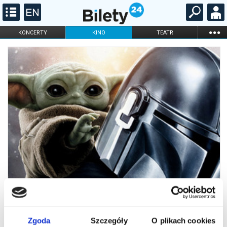
...
KONCERTY
KINO
TEATR
KABARET I
FILHARMONIA
OPERA I BALET
STAND-UP
DLA DZIECI
ONLINE
KARNETY
Zgoda
Szczegóły
O plikach cookies