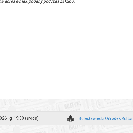
a adres e-mail, podany podczas zakupu.
026 , g. 19:30
(środa)
Bolesławiecki Ośrodek Kultur