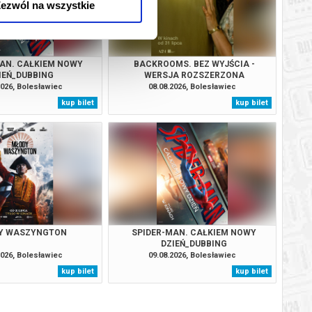
ezwól na wszystkie
AN. CAŁKIEM NOWY
BACKROOMS. BEZ WYJŚCIA -
IEŃ_DUBBING
WERSJA ROZSZERZONA
2026, Bolesławiec
08.08.2026, Bolesławiec
kup bilet
kup bilet
Y WASZYNGTON
SPIDER-MAN. CAŁKIEM NOWY
DZIEŃ_DUBBING
2026, Bolesławiec
09.08.2026, Bolesławiec
kup bilet
kup bilet