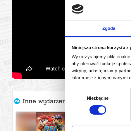
Zgoda
Niniejsza strona korzysta z
Wykorzystujemy pliki cookie 
aby oferować funkcje społecz
witryny, udostępniamy part
informacje z innymi danymi 
Wybór
Niezbędne
zgody
Inne wydarzenia organizatora