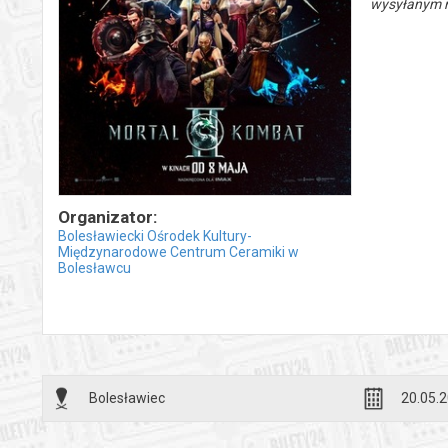
wysyłanym n
Organizator:
Bolesławiecki Ośrodek Kultury-
Międzynarodowe Centrum Ceramiki w
Bolesławcu
Bolesławiec
20.05.2