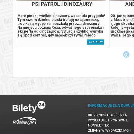
SE)
PSI PATROL I DINOZAURY
AND
w z
Małe pieski, wielkie dinozaury, wspaniała przygoda!
20. już retra
oich
Tym razem dzielne pieski trafiają na tajemniczą,
z Maastricht!
żnień.
tropikalną wyspę zamieszkałą przez… dinozaury!
i jego ukocha
(Leto),
Na miejscu poznają Rexa, odważnego szczeniaka i
kolejny wystą
e
eksperta od dinozaurów. Sytuacja szybko wymyka
urokliwego ś
czyny
się spod kontroli, gdy największy rywal Psiego
Walca i jego g
)
Patrolu, burmistrz Humdinger, również pojawia się
ściągających 
 bilet
kup bilet
dią.
na wyspie. Jego nierozważne działania prowadzą
kilkudziesięc
do przebudzenia...
Na szczęście 
INFORMACJE DLA KUPUJ
BIURO OBSŁUGI KLIENTA
WYŚLIJ BILET PONOWNIE
NEWSLETTER
ZMIANY W WYDARZENIACH