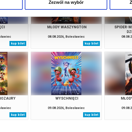
Zezwól na wybór
Z
ĘCI
MŁODY WASZYNGTON
SPIDER-M
DZ
esławiec
08.08.2026, Bolesławiec
08.08.
kup bilet
kup bilet
INOZAURY
WYSCHNIĘCI
MŁOD
esławiec
09.08.2026, Bolesławiec
09.08.
kup bilet
kup bilet