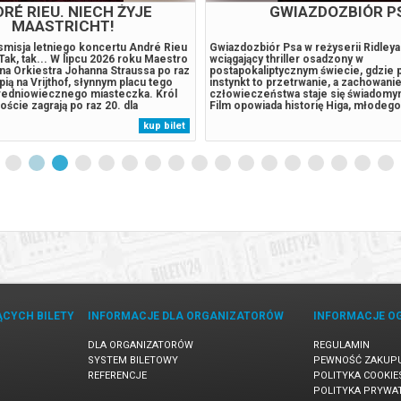
RÉ RIEU. NIECH ŻYJE
GWIAZDOZBIÓR P
MAASTRICHT!
nsmisja letniego koncertu André Rieu
Gwiazdozbiór Psa w reżyserii Ridleya
 Tak, tak... W lipcu 2026 roku Maestro
wciągający thriller osadzony w
na Orkiestra Johanna Straussa po raz
postapokaliptycznym świecie, gdzie
pią na Vrijthof, słynnym placu tego
instynkt to przetrwanie, a zachowani
redniowiecznego miasteczka. Król
człowieczeństwa staje się świadom
oście zagrają po raz 20. dla
Film opowiada historię Higa, młodego 
tu co roku z całego świata
wraz z byłym żołnierzem Bangleyem 
kup bilet
iu tysięcy miłośników dobrej muzyki.
uporządkowaną enklawę, odizolowaną
ten wspaniały...
rzeczywistości. Ich codzienność zos
zakłócona, gdy...
ĄCYCH BILETY
INFORMACJE DLA ORGANIZATORÓW
INFORMACJE O
DLA ORGANIZATORÓW
REGULAMIN
SYSTEM BILETOWY
PEWNOŚĆ ZAKUP
REFERENCJE
POLITYKA COOKIE
POLITYKA PRYWA