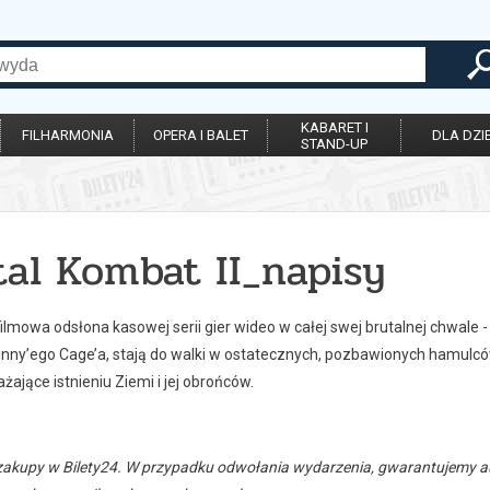
KABARET I
FILHARMONIA
OPERA I BALET
DLA DZIE
STAND-UP
tal Kombat II_napisy
lmowa odsłona kasowej serii gier wideo w całej swej brutalnej chwale 
ny’ego Cage’a, stają do walki w ostatecznych, pozbawionych hamulc
żające istnieniu Ziemi i jej obrońców.
zakupy w Bilety24. W przypadku odwołania wydarzenia, gwarantujemy