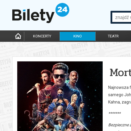
KONCERTY
KINO
TEATR
Mor
Najnowsza fi
samego John
Kahna, zagra
*******
Bezpieczne 