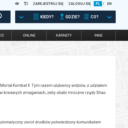
ZAREJESTRUJ SIĘ
ZALOGUJ SIĘ
PL
/
EN
KIEDY?
GDZIE?
CO?
CI
ONLINE
KARNETY
INNE
- Mortal Kombat II. Tym razem ulubieńcy widzów, z udziałem
ów krwawych zmaganiach, żeby obalić mroczne rządy Shao
 automatyczny zwrot środków potwierdzony komunikatem