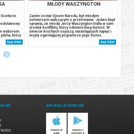
SA
MŁODY WASZYNGTON
 Scotta to
Zanim został Ojcem Narodu, był młodym
Od wyd
żołnierzem walczącym o przetrwanie. Jeden błąd
cztery
 podstawowy
sprawia, że młody Jerzy Waszyngton trafia w sam
mężczy
e
środek konfliktu, który odmieni bieg historii. W
Aby oca
ym wyborem.
świecie kruchych sojuszy, narastających napięć i
konsek
pilota, który
wojny ogarniającej pogranicze jego honor,
Całkow
stworzył
lojalność i odwaga zostają wystawione na
w Nowy
kup bilet
kup bilet
 od brutalnej
najcięższą próbę. Stawiając czoła niebezpiecznym
prawdz
taje
przeciwnikom, Washington musi zmierzyć...
przed 
GÓLNE
APLIKACJE MOBILNE
U
S
TNOŚCI