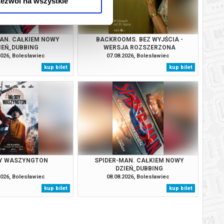
ezwól na wszystkie
AN. CAŁKIEM NOWY
BACKROOMS. BEZ WYJŚCIA -
IEŃ_DUBBING
WERSJA ROZSZERZONA
2026, Bolesławiec
07.08.2026, Bolesławiec
kup bilet
kup bilet
Y WASZYNGTON
SPIDER-MAN. CAŁKIEM NOWY
DZIEŃ_DUBBING
2026, Bolesławiec
08.08.2026, Bolesławiec
kup bilet
kup bilet