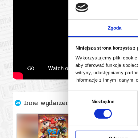
Zgoda
Niniejsza strona korzysta z
Wykorzystujemy pliki cookie 
aby oferować funkcje społecz
witryny, udostępniamy part
informacje z innymi danymi 
Wybór
Inne wydarzenia organizatora
Niezbędne
zgody