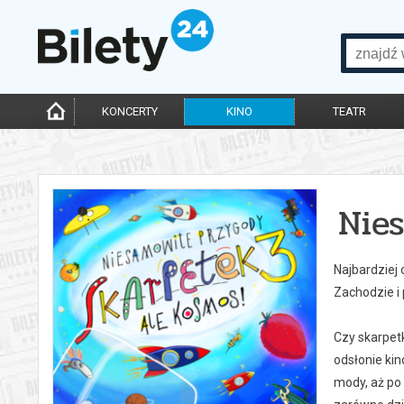
KONCERTY
KINO
TEATR
Nie
Najbardziej
Zachodzie i
Czy skarpet
odsłonie ki
mody, aż po 