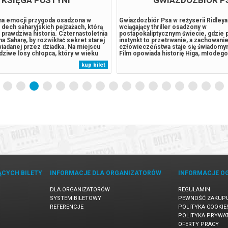
łna emocji przygoda osadzona w
Gwiazdozbiór Psa w reżyserii Ridleya
 dech saharyjskich pejzażach, którą
wciągający thriller osadzony w
 prawdziwa historia. Czternastoletnia
postapokaliptycznym świecie, gdzie
a Saharę, by rozwikłać sekret starej
instynkt to przetrwanie, a zachowani
iadanej przez dziadka. Na miejscu
człowieczeństwa staje się świadom
dziwe losy chłopca, który w wieku
Film opowiada historię Higa, młodego 
inął podczas potężnej burzy
wraz z byłym żołnierzem Bangleyem 
kup bilet
zostawiony na pastwę pustyni,
uporządkowaną enklawę, odizolowaną
wnie ocalony przez...
rzeczywistości. Ich codzienność zos
zakłócona, gdy...
ĄCYCH BILETY
INFORMACJE DLA ORGANIZATORÓW
INFORMACJE O
DLA ORGANIZATORÓW
REGULAMIN
SYSTEM BILETOWY
PEWNOŚĆ ZAKUP
REFERENCJE
POLITYKA COOKIE
POLITYKA PRYWA
OFERTY PRACY