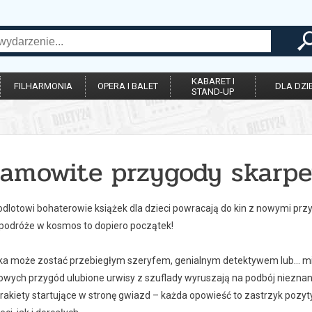
KABARET I
FILHARMONIA
OPERA I BALET
DLA DZIE
STAND-UP
samowite przygody skarpe
 odlotowi bohaterowie książek dla dzieci powracają do kin z nowymi pr
 podróże w kosmos to dopiero początek!
ka może zostać przebiegłym szeryfem, genialnym detektywem lub… m
nowych przygód ulubione urwisy z szuflady wyruszają na podbój niezna
rakiety startujące w stronę gwiazd – każda opowieść to zastrzyk pozyt