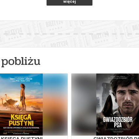
więcej
pobliżu
KSIĘGA PUSTYNI
GWIAZDOZBIÓR P