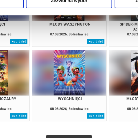
Zezwól na wybór
Z
ĘCI
MŁODY WASZYNGTON
SPIDER-M
DZ
esławiec
07.08.2026, Bolesławiec
07.08.
kup bilet
kup bilet
INOZAURY
WYSCHNIĘCI
MŁOD
esławiec
08.08.2026, Bolesławiec
08.08.
kup bilet
kup bilet