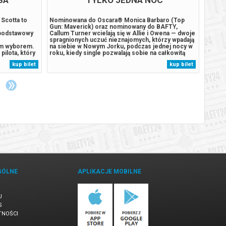
 Scotta to
Nominowana do Oscara® Monica Barbaro (Top
To, co
Gun: Maverick) oraz nominowany do BAFTY,
found 
 podstawowy
Callum Turner wcielają się w Allie i Owena — dwoje
limina
e
spragnionych uczuć nieznajomych, którzy wpadają
biura,
ym wyborem.
na siebie w Nowym Jorku, podczas jednej nocy w
zaskak
pilota, który
roku, kiedy single pozwalają sobie na całkowitą
do kin
stworzył
swobodę. Owen i pełna nadziei romantyczka Allie
odsłon
kup bilet
kup bilet
 od brutalnej
mogą być jedynymi singlami w mieście, którzy
YouTub
taje
szukają czegoś więcej niż przelotnej...
fanów 
GÓLNE
APLIKACJE MOBILNE
U
S
TNOŚCI