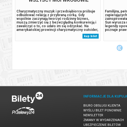
a
Charyzmatyczny muzyk i przedsiębiorca próbuje
Familijna, pe
nych,
odbudować relację z przybraną córką. Gdy
zapierających
h
wspólnie zaczynają tworzyć rodzinny biznes,
zainspirowała
muszą zmierzyć się z bezwzględną konkurencją i
Sun wyrusza n
ciągnął
zawalczyć o to, co udało im się odzyskać. Na
legendy opow
ejne
amerykańskiej prowincji charyzmatyczny outsider,
poznaje praw
 na
muzyk i przedsiębiorca tworzy wokół siebie
dwóch lat zag
 bilet
kup bilet
nie
nietuzinkową społeczność. Gdy po latach do jego
piaskowej. Po
życia wraca przybrana córka, pojawia się...
zostaje cudo
INFORMACJE DLA KUPUJ
BIURO OBSŁUGI KLIENTA
WYŚLIJ BILET PONOWNIE
NEWSLETTER
ZMIANY W WYDARZENIACH
UBEZPIECZENIE BILETÓW