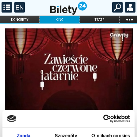
...
KONCERTY
KINO
TEATR
KABARET I
FILHARMONIA
OPERA I BALET
STAND-UP
DLA DZIECI
ONLINE
KARNETY
Zgoda
Szczegóły
O plikach cookies