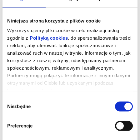
Niniejsza strona korzysta z plików cookie
Wykorzystujemy pliki cookie w celu realizacji usług
zgodnie z
Polityką cookies
, do spersonalizowania treści
i reklam, aby oferować funkcje społecznościowe i
analizować ruch w naszej witrynie. Informacje o tym, jak
korzystasz z naszej witryny, udostępniamy partnerom
społecznościowym, reklamowym i analitycznym.
Partnerzy mogą połączyć te informacje z innymi danymi
otrzymanymi od Ciebie lub uzyskanymi podczas
Zawieście czerwone latarnie (re-
korzystania z ich usług.
release)_DKF
Wybór
Niezbędne
zgody
Akcja rozgrywa się w latach 20. XX wieku w Chinach. 19-letnia
Songlian zostaje czwartą konkubiną zamożnego pana Chena.
Trafia do jego imponującej posiadłości, gdzie obowiązują
Preferencje
specyficzne zasady, a każdy aspekt codzienności kształtują
wielowiekowe tradycje. Główna bohaterka powoli odkrywa, że w
kobiecym gronie, do którego dołączyła, trwa rywalizacja o względy