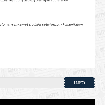
cześniej trudną decyzję o emigracji do Stanów
 automatyczny zwrot środków potwierdzony komunikatem
INFO