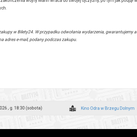
 zakończenia wojny Mann wraca do swojej ojczyzny, po tym jak podjął w
ych.
zakupy w Bilety24. W przypadku odwołania wydarzenia, gwarantujemy
a adres e-mail, podany podczas zakupu.
026 , g. 18:30
(sobota)
Kino Odra w Brzegu Dolnym