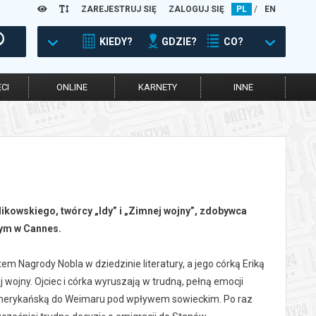
ZAREJESTRUJ SIĘ
ZALOGUJ SIĘ
PL
/
EN
KIEDY?
GDZIE?
CO?
CI
ONLINE
KARNETY
INNE
ikowskiego, twórcy „Idy” i „Zimnej wojny”, zdobywca
ym w Cannes.
 Nagrody Nobla w dziedzinie literatury, a jego córką Eriką
 wojny. Ojciec i córka wyruszają w trudną, pełną emocji
amerykańską do Weimaru pod wpływem sowieckim. Po raz