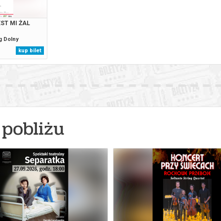
ST MI ŻAL
eg Dolny
kup bilet
pobliżu