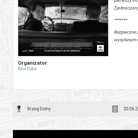
pierwszy od
Zjednoczon
*******
Bezpieczne 
wysyłanym n
Organizator:
Kino Odra
Brzeg Dolny
20.06.2