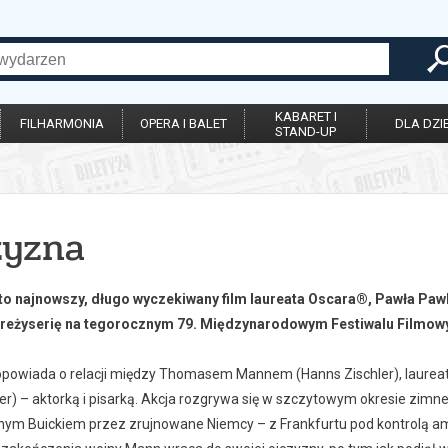
KABARET I
FILHARMONIA
OPERA I BALET
DLA DZIE
STAND-UP
zyzna
to najnowszy, długo wyczekiwany film laureata Oscara®, Pawła Pawl
 reżyserię na tegorocznym 79. Międzynarodowym Festiwalu Filmow
opowiada o relacji między Thomasem Mannem (Hanns Zischler), laureatem
er) – aktorką i pisarką. Akcja rozgrywa się w szczytowym okresie zimnej
nym Buickiem przez zrujnowane Niemcy – z Frankfurtu pod kontrolą 