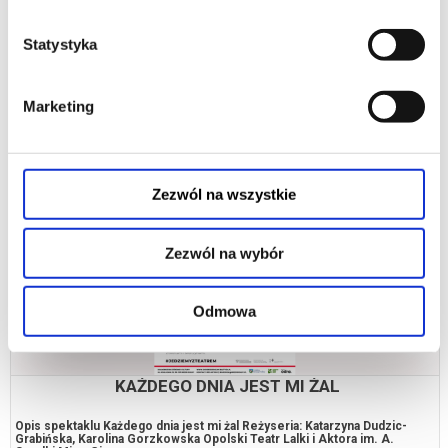
SOLARIS
Statystyka
Opis spektaklu Solarystyczna opowieść Stanisława Lema została
przełożona na język monodramu. Kelvin, główny bohater, ucieka przed
życiem i relacjami w...
Marketing
10.09.2026, Brzeg Dolny
kup bilet
Zezwól na wszystkie
Zezwól na wybór
Odmowa
KAŻDEGO DNIA JEST MI ŻAL
Opis spektaklu Każdego dnia jest mi żal Reżyseria: Katarzyna Dudzic-
Grabińska, Karolina Gorzkowska Opolski Teatr Lalki i Aktora im. A.