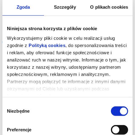
Adres
Kolejowa 29, 56-120 , Brzeg Dolny
Zgoda
Szczegóły
O plikach cookies
dojazd do obiektu
Niniejsza strona korzysta z plików cookie
Wydarzenia odbywające się w
Wykorzystujemy pliki cookie w celu realizacji usług
obiekcie
zgodnie z
Polityką cookies
, do spersonalizowania treści
i reklam, aby oferować funkcje społecznościowe i
analizować ruch w naszej witrynie. Informacje o tym, jak
Sortowanie
korzystasz z naszej witryny, udostępniamy partnerom
społecznościowym, reklamowym i analitycznym.
Partnerzy mogą połączyć te informacje z innymi danymi
otrzymanymi od Ciebie lub uzyskanymi podczas
korzystania z ich usług.
Wybór
Niezbędne
zgody
Preferencje