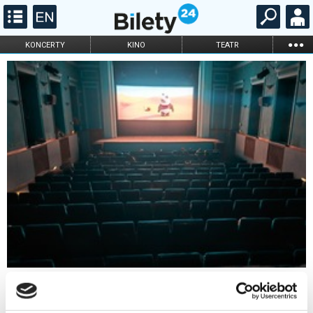
...
KONCERTY
KINO
TEATR
KABARET I
FILHARMONIA
OPERA I BALET
STAND-UP
DLA DZIECI
ONLINE
KARNETY
Kino Odra w Brzegu Dolnym