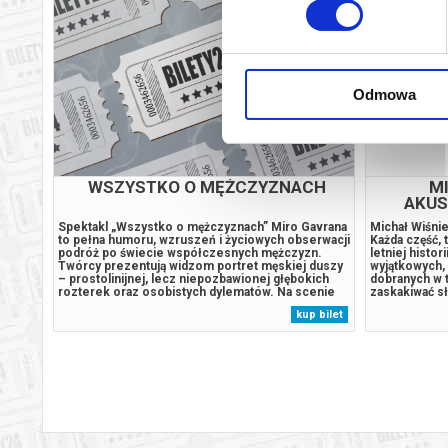
Odmowa
WSZYSTKO O MĘŻCZYZNACH
MI
AKUS
h
Spektakl „Wszystko o mężczyznach” Miro Gavrana
Michał Wiśnie
tóry
to pełna humoru, wzruszeń i życiowych obserwacji
Każda część, 
na
podróż po świecie współczesnych mężczyzn.
letniej histo
asta
Twórcy prezentują widzom portret męskiej duszy
wyjątkowych, 
 nie
– prostolinijnej, lecz niepozbawionej głębokich
dobranych w 
 to
rozterek oraz osobistych dylematów. Na scenie
zaskakiwać s
odsłania się cała gama uczuć i emocji: od tęsknoty i
niepowtarzal
 bilet
kup bilet
fił
pragnienia bliskości, przez samotność i strach, aż
emocji i nast
po siłę płynącą z...
oczywiście n
Troje, takich.