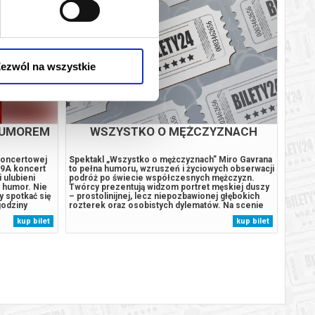
ezwól na wszystkie
HUMOREM
WSZYSTKO O MĘŻCZYZNACH
CZE
 Koncertowej
Spektakl „Wszystko o mężczyznach” Miro Gavrana
Czerwo
 9A koncert
to pełna humoru, wzruszeń i życiowych obserwacji
zjawis
 ulubieni
podróż po świecie współczesnych mężczyzn.
polski
y humor. Nie
Twórcy prezentują widzom portret męskiej duszy
będzi
y spotkać się
– prostolinijnej, lecz niepozbawionej głębokich
ze wsz
godziny
rozterek oraz osobistych dylematów. Na scenie
muzycz
 wystąpią
odsłania się cała gama uczuć i emocji: od tęsknoty i
nowymi
kup bilet
kup bilet
zlagiery.TV.
pragnienia bliskości, przez samotność i strach, aż
wspomn
po siłę płynącą z...
integr
Kilkudz