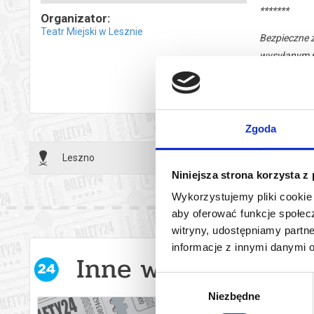
*******
Organizator:
Teatr Miejski w Lesznie
Bezpieczne 
wysyłanym n
Zgoda
Leszno
25.06.2
Niniejsza strona korzysta z
Wykorzystujemy pliki cookie 
aby oferować funkcje społecz
witryny, udostępniamy part
informacje z innymi danymi 
Inne wydarzenia w 
Wybór
Niezbędne
zgody