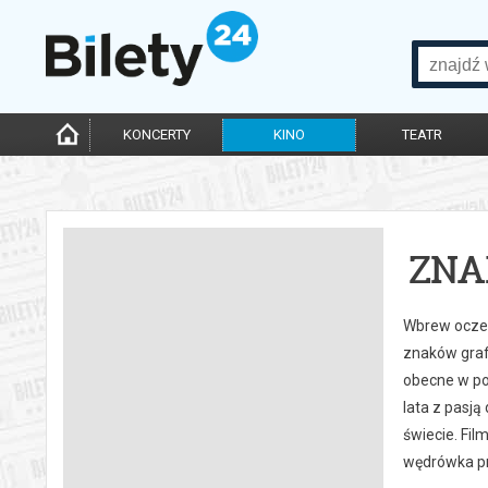
KONCERTY
KINO
TEATR
ZNA
Wbrew oczek
znaków grafi
obecne w pol
lata z pasj
świecie. Fil
wędrówka pr