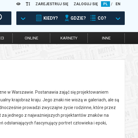
ZAREJESTRUJ SIĘ
ZALOGUJ SIĘ
PL
/
EN
KIEDY?
GDZIE?
CO?
CI
ONLINE
KARNETY
INNE
czne w Warszawie. Postanawia zająć się projektowaniem
lny krajobraz kraju. Jego znaki nie wiszą w galeriach, ale są
Jednocześnie prowadzi zwyczajne życie rodzinne, które przez
st za jednego z najważniejszych projektantów znaków na
ń odsłaniających fascynujący portret człowieka i epoki,