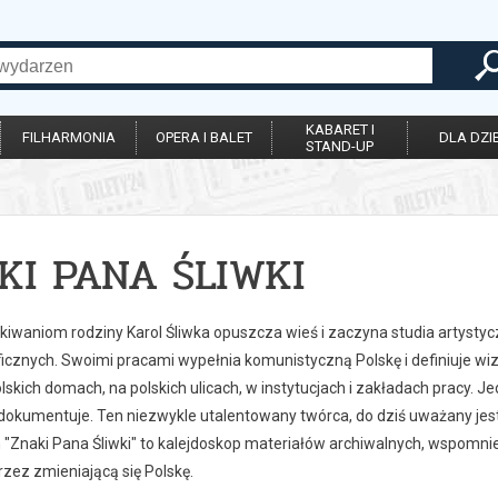
KABARET I
FILHARMONIA
OPERA I BALET
DLA DZIE
STAND-UP
KI PANA ŚLIWKI
iwaniom rodziny Karol Śliwka opuszcza wieś i zaczyna studia artysty
cznych. Swoimi pracami wypełnia komunistyczną Polskę i definiuje wizua
skich domach, na polskich ulicach, w instytucjach i zakładach pracy. 
ą dokumentuje. Ten niezwykle utalentowany twórca, do dziś uważany je
m "Znaki Pana Śliwki" to kalejdoskop materiałów archiwalnych, wspomnie
zez zmieniającą się Polskę.