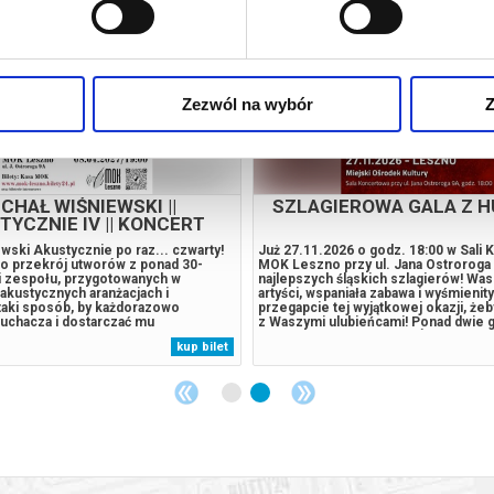
Zezwól na wybór
Z
CHAŁ WIŚNIEWSKI ||
SZLAGIEROWA GALA Z 
TYCZNIE IV || KONCERT
wski Akustycznie po raz... czwarty!
Już 27.11.2026 o godz. 18:00 w Sali
to przekrój utworów z ponad 30-
MOK Leszno przy ul. Jana Ostroroga
rii zespołu, przygotowanych w
najlepszych śląskich szlagierów! Wasi
akustycznych aranżacjach i
artyści, wspaniała zabawa i wyśmienit
taki sposób, by każdorazowo
przegapcie tej wyjątkowej okazji, żeb
łuchacza i dostarczać mu
z Waszymi ulubieńcami! Ponad dwie 
nych wrażeń, pełnych różnorodnych
fantastycznej zabawy. Na Śląskiej Gali
kup bilet
rojów. Na scenie nie zabraknie
najbardziej znani artyści z Telewizji S
ajwiększych przebojów zespołu Ich
Krzysztof i Angelika...
..