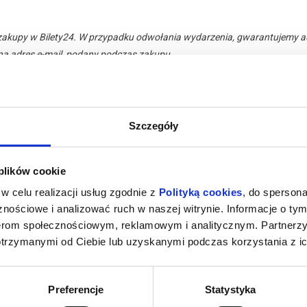
zakupy w Bilety24. W przypadku odwołania wydarzenia, gwarantujemy
a adres e-mail, podany podczas zakupu.
Szczegóły
026 , g. 19:00
(czwartek)
Teatr Miejski w Lesznie
 plików cookie
w celu realizacji usług zgodnie z
Polityką cookies
, do spersona
nościowe i analizować ruch w naszej witrynie. Informacje o tym
nerom społecznościowym, reklamowym i analitycznym. Partnerz
otrzymanymi od Ciebie lub uzyskanymi podczas korzystania z ic
pobliżu
Preferencje
Statystyka