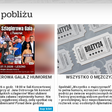
pobliżu
EROWA GALA Z HUMOREM
WSZYSTKO O MĘŻCZY
6 o godz. 18:00 w Sali Koncertowej
Spektakl „Wszystko o mężczyznach” 
rzy ul. Jana Ostroroga 9A koncert
to pełna humoru, wzruszeń i życiowy
ląskich szlagierów! Wasi ulubieni
podróż po świecie współczesnych m
niała zabawa i wyśmienity humor. Nie
Twórcy prezentują widzom portret m
j wyjątkowej okazji, żeby spotkać się
– prostolinijnej, lecz niepozbawionej
ubieńcami! Ponad dwie godziny
rozterek oraz osobistych dylematów
 zabawy. Na Śląskiej Gali wystąpią
odsłania się cała gama uczuć i emocji:
kup bilet
ani artyści z Telewizji Szlagiery.TV.
pragnienia bliskości, przez samotność