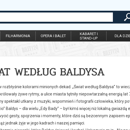
KABARET I
FILHARMONIA
OPERA I BALET
DLA DZIE
STAND-UP
AT WEDŁUG BALDYSA
rozbłyśnie kolorami minionych dekad. „Świat według Baldysa” to wieczó
rólowały żywe rytmy, a ulice miasta tętniły niepowtarzalną energią lat 7
y spektakl utkany z muzyki, wspomnień i fotografii człowieka, który po
o” Baldys – dla wielu „Edy Bady” – był kimś więcej niż lokalną gwiazdą e
wycić gesty, spojrzenia i momenty, które dziś są bezcennym zapisem epo
ąż jednak żyje w jego kadrach i naszej pamięci.