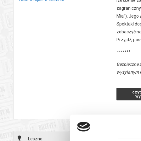
Na scenie za
zagraniczny
Mia”). Jego
Spektakl do
zobaczyć nas
Przyjdź, pos
*******
Bezpieczne 
wysyłanym n
czyt
wy
Leszno
13.09.2