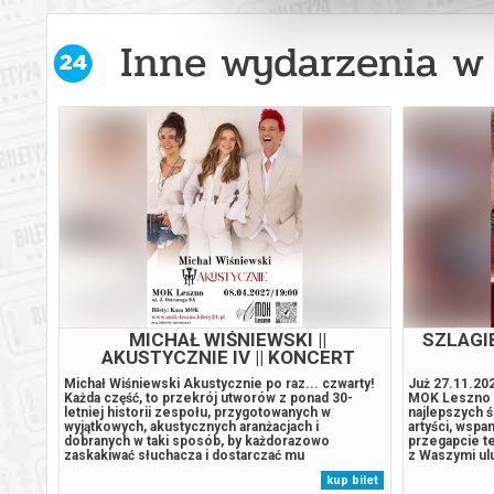
Inne wydarzenia w 
TOWY
MICHAŁ WIŚNIEWSKI ||
SZLAGI
AKUSTYCZNIE IV || KONCERT
h
Michał Wiśniewski Akustycznie po raz... czwarty!
Już 27.11.202
Każda część, to przekrój utworów z ponad 30-
MOK Leszno p
ncert
letniej historii zespołu, przygotowanych w
najlepszych ś
bojów
wyjątkowych, akustycznych aranżacjach i
artyści, wspa
a)
dobranych w taki sposób, by każdorazowo
przegapcie te
mi i
zaskakiwać słuchacza i dostarczać mu
z Waszymi ul
cją
niepowtarzalnych wrażeń, pełnych różnorodnych
fantastycznej
 bilet
kup bilet
ycznej
emocji i nastrojów. Na scenie nie zabraknie
najbardziej zn