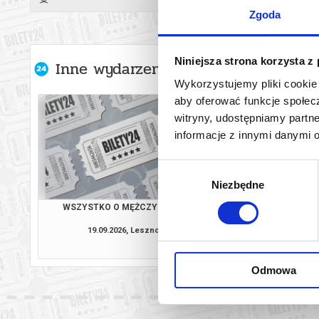
Zgoda
Niniejsza strona korzysta z
Inne wydarzenia organizatora
Wykorzystujemy pliki cookie 
aby oferować funkcje społecz
witryny, udostępniamy part
informacje z innymi danymi 
Wybór
Niezbędne
zgody
WSZYSTKO O MĘŻCZYZNACH
WSZYSTKO O MĘ
19.09.2026, Leszno
20.09.2026, L
kup bilet
Odmowa