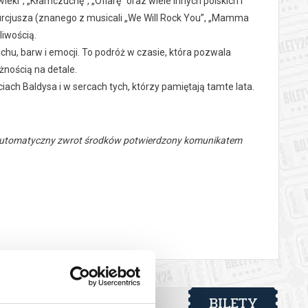
ieki”, „Kłamczuchę”, „Ofiarę” oraz wiele innych polskich i
Kurcjusza (znanego z musicali „We Will Rock You”, „Mamma
iwością.
hu, barw i emocji. To podróż w czasie, która pozwala
żnością na detale.
iach Baldysa i w sercach tych, którzy pamiętają tamte lata.
 automatyczny zwrot środków potwierdzony komunikatem
BILETY
od 60,00 pln