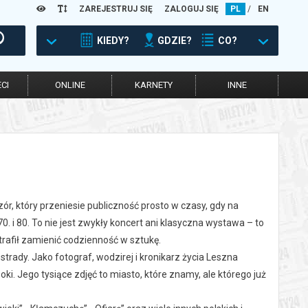
ZAREJESTRUJ SIĘ
ZALOGUJ SIĘ
PL
/
EN
KIEDY?
GDZIE?
CO?
CI
ONLINE
KARNETY
INNE
r, który przeniesie publiczność prosto w czasy, gdy na
0. i 80. To nie jest zwykły koncert ani klasyczna wystawa – to
trafił zamienić codzienność w sztukę.
strady. Jako fotograf, wodzirej i kronikarz życia Leszna
ki. Jego tysiące zdjęć to miasto, które znamy, ale którego już