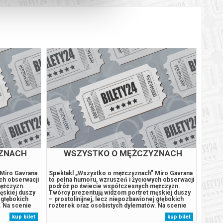
ZNACH
WSZYSTKO O MĘŻCZYZNACH
CZE
Miro Gavrana
Spektakl „Wszystko o mężczyznach” Miro Gavrana
Czerwo
ch obserwacji
to pełna humoru, wzruszeń i życiowych obserwacji
zjawis
ężczyzn.
podróż po świecie współczesnych mężczyzn.
polski
ęskiej duszy
Twórcy prezentują widzom portret męskiej duszy
będzi
 głębokich
– prostolinijnej, lecz niepozbawionej głębokich
ze wsz
. Na scenie
rozterek oraz osobistych dylematów. Na scenie
muzycz
 od tęsknoty i
odsłania się cała gama uczuć i emocji: od tęsknoty i
nowymi
kup bilet
kup bilet
 i strach, aż
pragnienia bliskości, przez samotność i strach, aż
wspomn