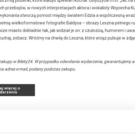
brzmią piosenki, które Baldys śpiewał i kochał. Usłyszycie m.in. „Nic na w
ch przebojów, w nowych interpretacjach aktora i wokalisty Wojciecha 
 wykonania stworzą pomost między światem Edzia a współczesną wrażl
pełnią wielkoformatowe fotografie Baldysa – obrazy Leszna pełnego ruc
ze miasto dokładnie tak, jak widział je on: z czułością, humorem i uwa
łuchaj, zobacz. Wróćmy na chwilę do Leszna, które wciąż pulsuje w zdjęc
zakupy w Bilety24. W przypadku odwołania wydarzenia, gwarantujemy
a adres e-mail, podany podczas zakupu.
aj więcej o
darzeniu
026 , g. 18:00
(niedziela)
Teatr Miejski w Lesznie