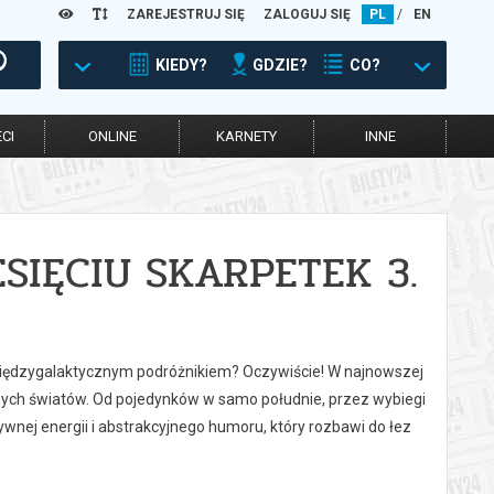
ZAREJESTRUJ SIĘ
ZALOGUJ SIĘ
PL
/
EN
KIEDY?
GDZIE?
CO?
CI
ONLINE
KARNETY
INNE
SIĘCIU SKARPETEK 3.
iędzygalaktycznym podróżnikiem? Oczywiście! W najnowszej
nych światów. Od pojedynków w samo południe, przez wybiegi
ywnej energii i abstrakcyjnego humoru, który rozbawi do łez