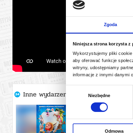
Zgoda
Niniejsza strona korzysta z
Wykorzystujemy pliki cookie 
aby oferować funkcje społecz
witryny, udostępniamy part
informacje z innymi danymi 
Wybór
Inne wydarzenia organizatora
Niezbędne
zgody
Odmowa