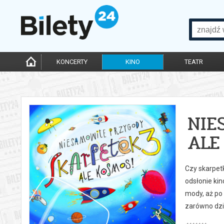
KONCERTY
KINO
TEATR
NIE
ALE
Czy skarpet
odsłonie ki
mody, aż po 
zarówno dzie