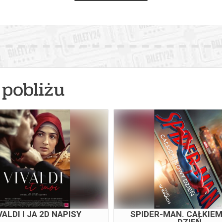
pobliżu
VALDI I JA 2D NAPISY
SPIDER-MAN. CAŁKIE
DZIEŃ