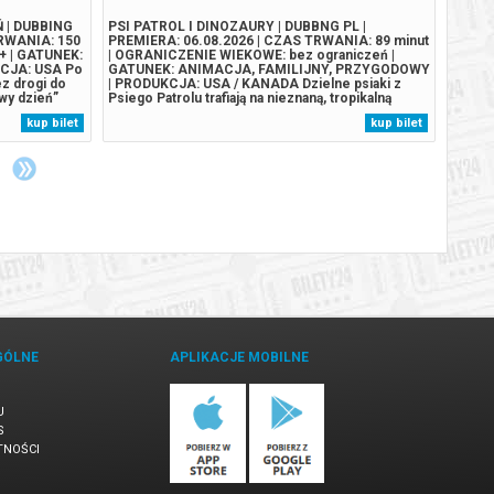
 | DUBBING
PSI PATROL I DINOZAURY | DUBBNG PL |
PUCIO
TRWANIA: 150
PREMIERA: 06.08.2026 | CZAS TRWANIA: 89 minut
PREMI
+ | GATUNEK:
| OGRANICZENIE WIEKOWE: bez ograniczeń |
| OGR
CJA: USA Po
GATUNEK: ANIMACJA, FAMILIJNY, PRZYGODOWY
GATUN
z drogi do
| PRODUKCJA: USA / KANADA Dzielne psiaki z
Pucia 
wy dzień”
Psiego Patrolu trafiają na nieznaną, tropikalną
dziadk
iu Petera
wyspę pełną dinozaurów po tym, jak ich statek
podcza
kup bilet
kup bilet
raz dorosłym
rozbija się w wyniku gwałtownego sztormu. Na
ratunk
u, gdy...
wyspie spotykają szczeniaka Rexa, który od lat jest
własny
uwięziony...
rodzeń
GÓLNE
APLIKACJE MOBILNE
U
S
TNOŚCI