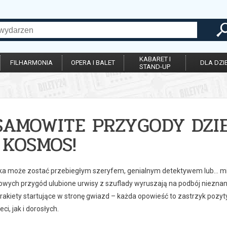
KABARET I
FILHARMONIA
OPERA I BALET
DLA DZIE
STAND-UP
SAMOWITE PRZYGODY DZIE
 KOSMOS!
ka może zostać przebiegłym szeryfem, genialnym detektywem lub… m
nowych przygód ulubione urwisy z szuflady wyruszają na podbój niezna
rakiety startujące w stronę gwiazd – każda opowieść to zastrzyk pozyt
ci, jak i dorosłych.