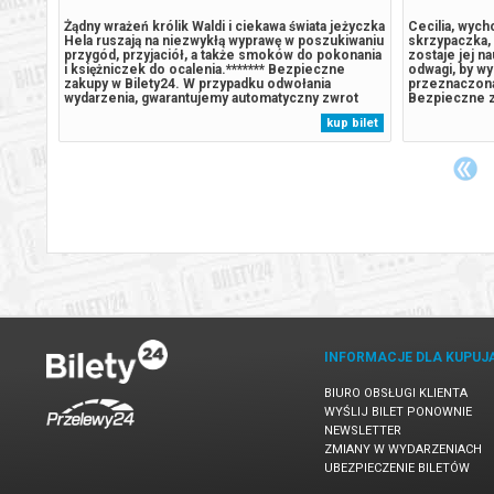
Żądny wrażeń królik Waldi i ciekawa świata jeżyczka
Cecilia, wyc
Hela ruszają na niezwykłą wyprawę w poszukiwaniu
skrzypaczka, 
przygód, przyjaciół, a także smoków do pokonania
zostaje jej n
i księżniczek do ocalenia.******* Bezpieczne
odwagi, by wy
Saharę,
zakupy w Bilety24. W przypadku odwołania
przeznaczona,
anej
wydarzenia, gwarantujemy automatyczny zwrot
Bezpieczne z
we losy
środków potwierdzony komunikatem wysyłanym
odwołania wy
 bilet
kup bilet
dczas
na adres e-mail, podany podczas zakupu.
zwrot środk
 pastwę
wysyłanym na 
INFORMACJE DLA KUPUJ
BIURO OBSŁUGI KLIENTA
WYŚLIJ BILET PONOWNIE
NEWSLETTER
ZMIANY W WYDARZENIACH
UBEZPIECZENIE BILETÓW