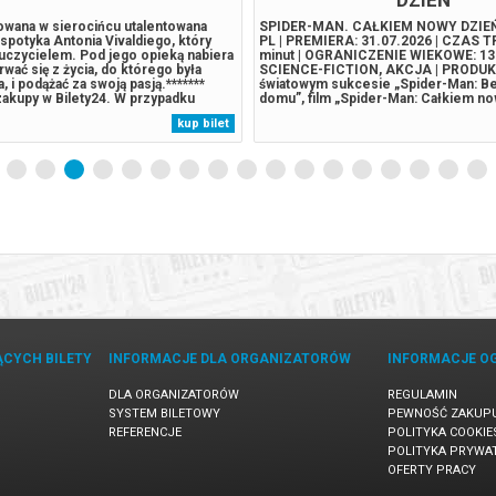
howana w sierocińcu utalentowana
SPIDER-MAN. CAŁKIEM NOWY DZIEŃ
spotyka Antonia Vivaldiego, który
PL | PREMIERA: 31.07.2026 | CZAS 
auczycielem. Pod jego opieką nabiera
minut | OGRANICZENIE WIEKOWE: 13
rwać się z życia, do którego była
SCIENCE-FICTION, AKCJA | PRODUK
 i podążać za swoją pasją.*******
światowym sukcesie „Spider-Man: Be
akupy w Bilety24. W przypadku
domu”, film „Spider-Man: Całkiem no
darzenia, gwarantujemy automatyczny
otwiera zupełnie nowy rozdział w życ
kup bilet
ów potwierdzony komunikatem
Parkera i Spider-Mana. Peter jest te
adres e-mail, podany...
mężczyzną żyjącym samotnie- od czas
ĄCYCH BILETY
INFORMACJE DLA ORGANIZATORÓW
INFORMACJE O
DLA ORGANIZATORÓW
REGULAMIN
SYSTEM BILETOWY
PEWNOŚĆ ZAKUP
REFERENCJE
POLITYKA COOKIE
POLITYKA PRYWA
OFERTY PRACY