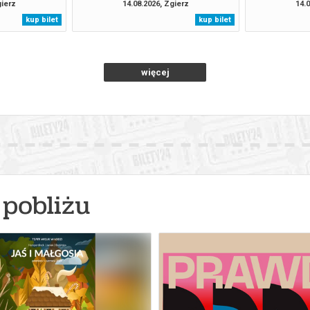
gierz
14.08.2026, Zgierz
14.0
kup bilet
kup bilet
więcej
pobliżu