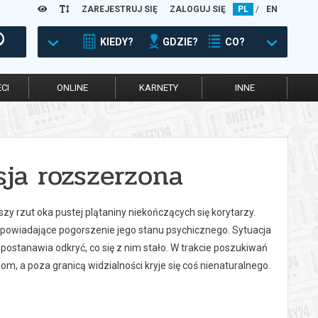
ZAREJESTRUJ SIĘ
ZALOGUJ SIĘ
PL
/
EN
KIEDY?
GDZIE?
CO?
CI
ONLINE
KARNETY
INNE
sja rozszerzona
zy rzut oka pustej plątaniny niekończących się korytarzy.
apowiadające pogorszenie jego stanu psychicznego. Sytuacja
postanawia odkryć, co się z nim stało. W trakcie poszukiwań
om, a poza granicą widzialności kryje się coś nienaturalnego.