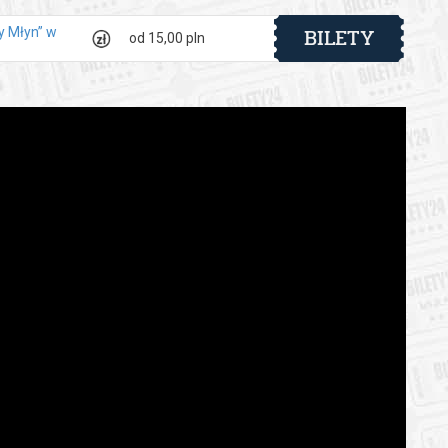
BILETY
ry Młyn” w
od 15,00 pln