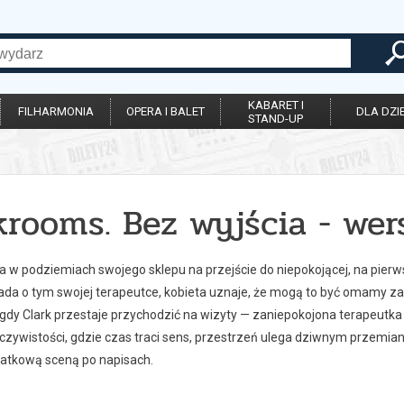
KABARET I
FILHARMONIA
OPERA I BALET
DLA DZIE
STAND-UP
rooms. Bez wyjścia - wer
ia w podziemiach swojego sklepu na przejście do niepokojącej, na pierws
ada o tym swojej terapeutce, kobieta uznaje, że mogą to być omamy z
 gdy Clark przestaje przychodzić na wizyty — zaniepokojona terapeutka 
eczywistości, gdzie czas traci sens, przestrzeń ulega dziwnym przemian
atkową sceną po napisach.