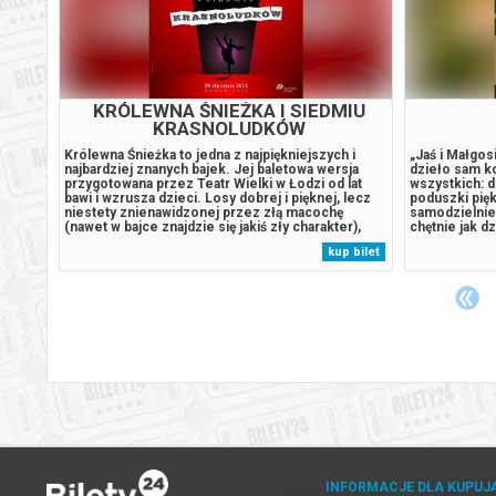
KRÓLEWNA ŚNIEŻKA I SIEDMIU
KRASNOLUDKÓW
trolu
Królewna Śnieżka to jedna z najpiękniejszych i
„Jaś i Małgos
najbardziej znanych bajek. Jej baletowa wersja
dzieło sam k
przygotowana przez Teatr Wielki w Łodzi od lat
wszystkich: d
 laty i
bawi i wzrusza dzieci. Losy dobrej i pięknej, lecz
poduszki piękn
 Kiedy
niestety znienawidzonej przez złą macochę
samodzielnie,
czyna
(nawet w bajce znajdzie się jakiś zły charakter),
chętnie jak dz
e
Śnieżki oraz siedmiu wesołych krasnali
marzeń, z odl
 bilet
kup bilet
,
dostarczają dzieciom niezapomnianych emocji. I
Jest też „Jaś 
mimo że Śnieżka zjada zatrute jabłko,...
najwytrawnie
INFORMACJE DLA KUPUJ