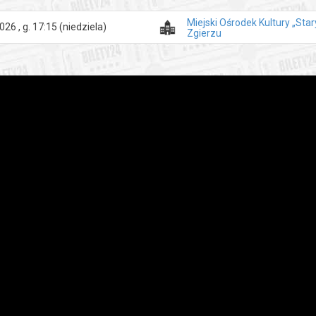
Miejski Ośrodek Kultury „Sta
026 , g. 17:15
(niedziela)
Zgierzu