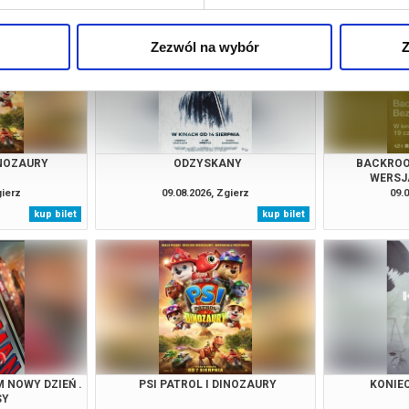
Zezwól na wybór
Z
INOZAURY
ODZYSKANY
BACKROO
WERSJ
gierz
09.08.2026, Zgierz
09.0
kup bilet
kup bilet
 NOWY DZIEŃ .
PSI PATROL I DINOZAURY
KONIE
SY