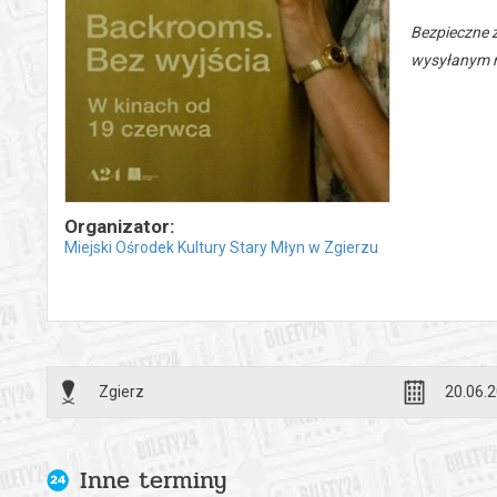
Bezpieczne 
wysyłanym n
Organizator:
Miejski Ośrodek Kultury Stary Młyn w Zgierzu
Zgierz
20.06.2
Inne terminy