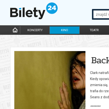
KONCERTY
KINO
TEATR
Back
Clark natraf
Kiedy opowi
zmienia się,
trafia do rz
Seans z dod
*******