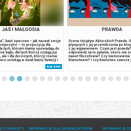
JAŚ I MAŁGOSIA
PRAWDA
ia”, baśń operowa – jak nazwał swoje
Scena Inicjatyw Aktorskich Prawda. 
ompozytor – to propozycja dla
płynących z jej przemilczenia po kło
la tych, którym mamy opowiadają do
z jej wyjawieniem. Czym jest prawda? 
e bajki, dla tych którzy czytają już
odpowiedź na to pytanie, skoro nie zn
 ale i dla dorosłych, którzy równie
nawet filozofowie? Czy niemówienie 
ieci uciekają w świat baśni, fantazji i
kłamstwem? I czy kłamstwo zawsze j
egłego już niestety dzieciństwa.
Dowcipna, drażniąca sumienie francu
kup bilet
i Małgosia” ucztą dla
grana z powodzeniem na całym świec
jszego melomana....
opowieść o związkach budowanych...
ĄCYCH BILETY
INFORMACJE DLA ORGANIZATORÓW
INFORMACJE O