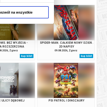
ezwól na wszystkie
MS. BEZ WYJŚCIA -
SPIDER-MAN. CAŁKIEM NOWY DZIEŃ .
A ROZSZERZONA
2D NAPISY
8.2026, Zgierz
09.08.2026, Zgierz
kup bilet
kup bilet
C ULICY DĘBOWEJ
PSI PATROL I DINOZAURY