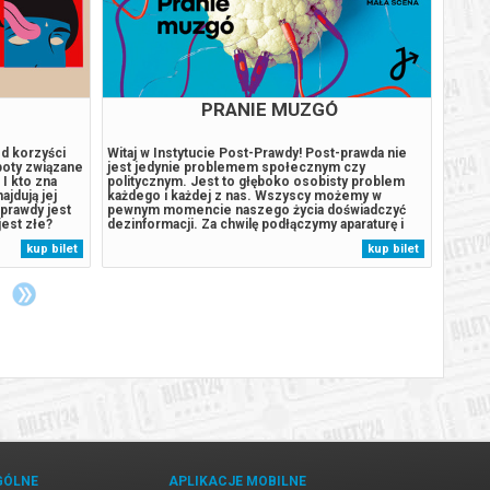
PRANIE MUZGÓ
CY
Od korzyści
Witaj w Instytucie Post-Prawdy! Post-prawda nie
HAKUN
poty związane
jest jedynie problemem społecznym czy
brzmi;
I kto zna
politycznym. Jest to głęboko osobisty problem
martw,
ajdują jej
każdego i każdej z nas. Wszyscy możemy w
rados
prawdy jest
pewnym momencie naszego życia doświadczyć
przebó
est złe?
dezinformacji. Za chwilę podłączymy aparaturę i
dzieci
ska komedia,
spróbujemy zrozumieć, co dzieje się w umyśle
kolej
kup bilet
kup bilet
ie, to
człowieka, którego poglądy uległy radykalizacji.
Nie ma
Zmierzymy puls, przewodnictwo skóry, ruchy
najlep
źrenic...
wokaln
GÓLNE
APLIKACJE MOBILNE