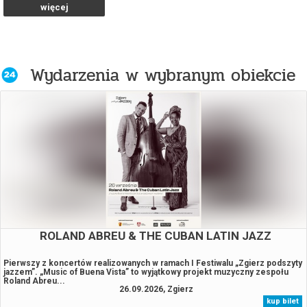
więcej
Pucio kocha zwierzaki sensoryczny
Pucio kocha zwierzaki
Wydarzenia w wybranym obiekcie
Spider-Man. Całkiem nowy dzień . 2D
Napisy
„André Rieu. Niech żyje Maastricht!”
ROLAND ABREU & THE CUBAN LATIN JAZZ
Pierwszy z koncertów realizowanych w ramach I Festiwalu „Zgierz podszyty
jazzem”. „Music of Buena Vista” to wyjątkowy projekt muzyczny zespołu
Roland Abreu...
26.09.2026, Zgierz
kup bilet