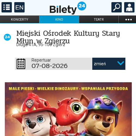
...
KONCERTY
KINO
TEATR
KABARET I
FILHARMONIA
OPERA I BALET
Miejski Ośrodek Kultury Stary
STAND-UP
Młyn w Zgierzu
DLA DZIECI
ONLINE
KARNETY
Długa 41A, 95-100 Zgierz
Repertuar
07-08-2026
zmień