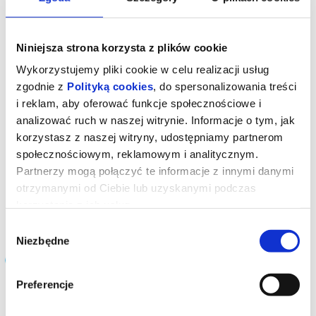
19:00
Niniejsza strona korzysta z plików cookie
Wykorzystujemy pliki cookie w celu realizacji usług
zgodnie z
Polityką cookies
, do spersonalizowania treści
i reklam, aby oferować funkcje społecznościowe i
analizować ruch w naszej witrynie. Informacje o tym, jak
korzystasz z naszej witryny, udostępniamy partnerom
społecznościowym, reklamowym i analitycznym.
SPIDER-MAN. CAŁKIEM NOWY DZIEŃ . 2D NAPISY
Partnerzy mogą połączyć te informacje z innymi danymi
otrzymanymi od Ciebie lub uzyskanymi podczas
korzystania z ich usług.
czytaj opis
Wybór
Niezbędne
zgody
Filmy grane w kinie:
Preferencje
Backrooms. Bez wyjścia - wersja
rozszerzona