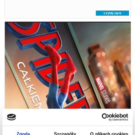
czytaj opis
SPIDER-MAN. CAŁKIEM NOWY DZIEŃ . 2D NAPISY
07.08.2026
Zgoda
Szczegóły
O plikach cookies