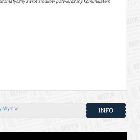
 automatyczny zwrot środków potwierdzony komunikatem
INFO
ry Młyn” w