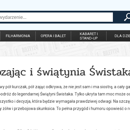
KABARET I
FILHARMONIA
OPERA I BALET
DLA DZIE
STAND-UP
zając i świątynia Świstak
y pół kurczak, pół zając odkrywa, że nie jest sam i ma siostrę, a cały
odróż do legendarnej Świątyni Świstaka. Tylko ukryta tam moc może od
zystko i decyzja, która będzie wymagała prawdziwej odwagi. Na szczęśc
 żółw i przebojowa skunksica. To pełna przygód i humoru opowieść o rodz