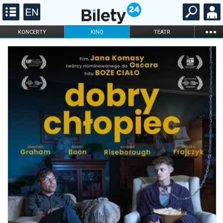
...
KONCERTY
KINO
TEATR
KABARET I
FILHARMONIA
OPERA I BALET
STAND-UP
DLA DZIECI
ONLINE
KARNETY