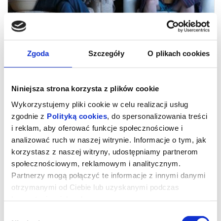
Zgoda
Szczegóły
O plikach cookies
Niniejsza strona korzysta z plików cookie
Wykorzystujemy pliki cookie w celu realizacji usług
zgodnie z
Polityką cookies
, do spersonalizowania treści
i reklam, aby oferować funkcje społecznościowe i
Filmowe spotkania z psychoanalizą:
analizować ruch w naszej witrynie. Informacje o tym, jak
korzystasz z naszej witryny, udostępniamy partnerom
DOBRY CHŁOPIEC
społecznościowym, reklamowym i analitycznym.
Partnerzy mogą połączyć te informacje z innymi danymi
otrzymanymi od Ciebie lub uzyskanymi podczas
"Dobry chłopiec" (Good Boy)
Reż. Jan Komasa
korzystania z ich usług.
Polska, Wielka Brytania, 2025, 110 minut
Wybór
„Dobry chłopiec” to kolejna międzynarodowa produkcja Jana