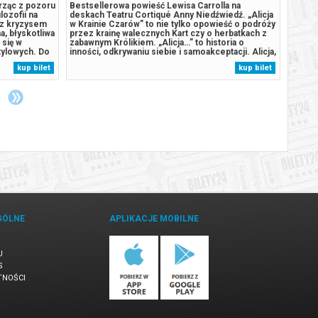
orząc z pozoru
Bestsellerowa powieść Lewisa Carrolla na
Pani D
lozofii na
deskach Teatru Cortiqué Anny Niedźwiedź. „Alicja
wersja
 z kryzysem
w Krainie Czarów” to nie tylko opowieść o podróży
Colum
a, błyskotliwa
przez krainę walecznych Kart czy o herbatkach z
nieodż
 się w
zabawnym Królikiem. „Alicja…” to historia o
roli. 
tylowych. Do
inności, odkrywaniu siebie i samoakceptacji. Alicja,
niemal
ku wkrada się
za sprawą króliczej nory, trafia do magicznej krainy
Daniel
kup bilet
kup bilet
by odzyskać
pełnej muzyki, tańca i akrobatyki. Brzmi
nadmie
wyśmienicie, prawda? W...
szefos
GÓLNE
APLIKACJE MOBILNE
U
S
TNOŚCI