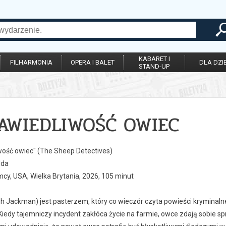
KABARET I
FILHARMONIA
OPERA I BALET
DLA DZIE
STAND-UP
AWIEDLIWOŚĆ OWIEC
wość owiec" (The Sheep Detectives)
lda
emcy, USA, Wielka Brytania, 2026, 105 minut
h Jackman) jest pasterzem, który co wieczór czyta powieści kryminal
Kiedy tajemniczy incydent zakłóca życie na farmie, owce zdają sobie 