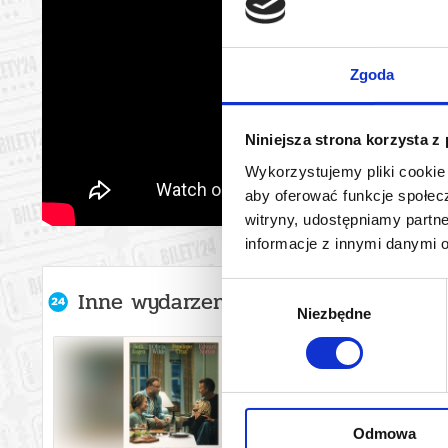
Zgoda
Niniejsza strona korzysta z
Wykorzystujemy pliki cookie 
aby oferować funkcje społecz
witryny, udostępniamy part
informacje z innymi danymi 
Wybór
Inne wydarzenia organizatora
Niezbędne
zgody
Odmowa