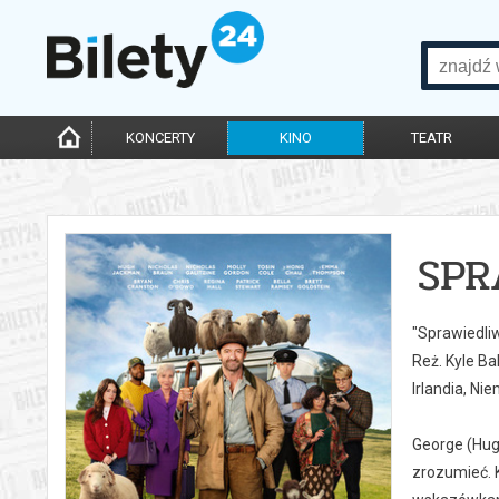
KONCERTY
KINO
TEATR
SPR
"Sprawiedli
Reż. Kyle Ba
Irlandia, Ni
George (Hug
zrozumieć. 