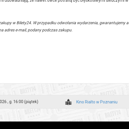
 udowadniają, że nawet owce potrafią być błyskotliwymi śledczymi w
zakupy w Bilety24. W przypadku odwołania wydarzenia, gwarantujemy
a adres e-mail, podany podczas zakupu.
026 , g. 16:00
(piątek)
Kino Rialto w Poznaniu