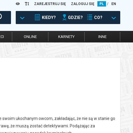
ZAREJESTRUJ SIĘ
ZALOGUJ SIĘ
PL
/
EN
KIEDY?
GDZIE?
CO?
CI
ONLINE
KARNETY
INNE
ne swoim ukochanym owcom, zakładając, że nie są w stanie go
sprawę, że muszą zostać detektywami. Podążając za