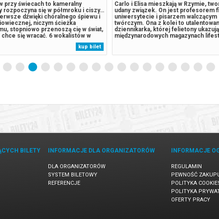
 przy świecach to kameralny
Carlo i Elisa mieszkają w Rzymie, tw
y rozpoczyna się w półmroku i ciszy…
udany związek. On jest profesorem fi
ierwsze dźwięki chóralnego śpiewu i
uniwersytecie i pisarzem walczącym
iowiecznej, niczym ścieżka
twórczym. Ona z kolei to utalentowan
mu, stopniowo przenoszą cię w świat,
dziennikarka, której felietony ukazują
 chce się wracać. 6 wokalistów w
międzynarodowych magazynach lifes
 szatach, w otoczeniu świec na
ich trwającego od dwóch dekad związ
kup bilet
ecznikach oraz ascetycznych
coraz więcej rutyny oraz dystansu.A
akże światło, powoli zmieniające...
dawną energię, decydują...
ĄCYCH BILETY
INFORMACJE DLA ORGANIZATORÓW
INFORMACJE O
DLA ORGANIZATORÓW
REGULAMIN
SYSTEM BILETOWY
PEWNOŚĆ ZAKUP
REFERENCJE
POLITYKA COOKIE
POLITYKA PRYWA
OFERTY PRACY