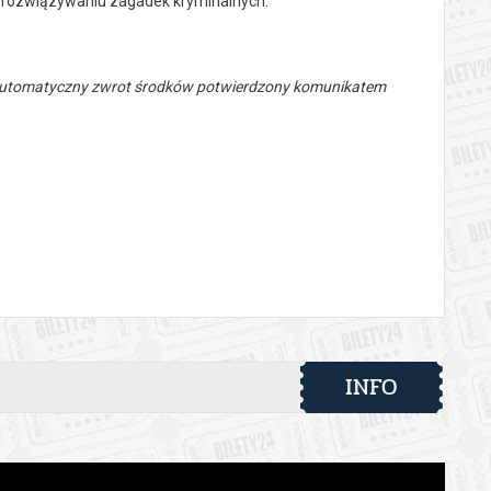
 rozwiązywaniu zagadek kryminalnych.
 automatyczny zwrot środków potwierdzony komunikatem
INFO