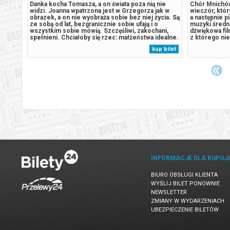
ro
Danka kocha Tomasza, a on świata poza nią nie
Chór Mnichów
o
widzi. Joanna wpatrzona jest w Grzegorza jak w
wieczór, któr
obrazek, a on nie wyobraża sobie bez niej życia. Są
a następnie p
lmów.
ze sobą od lat, bezgranicznie sobie ufają i o
muzyki średn
lat
wszystkim sobie mówią. Szczęśliwi, zakochani,
dźwiękowa fil
ko, za
spełnieni. Chciałoby się rzec: małżeństwa idealne.
z którego nie
Ale czy na pewno? Co wydarzy się, gdy ich losy
mnichowskich
 bilet
kup bilet
niebezpiecznie zaczną się ze sobą splatać? Co
wysokich świ
stanie się, gdy w ich...
dekoracji, a t
INFORMACJE DLA KUPUJ
BIURO OBSŁUGI KLIENTA
WYŚLIJ BILET PONOWNIE
NEWSLETTER
ZMIANY W WYDARZENIACH
UBEZPIECZENIE BILETÓW