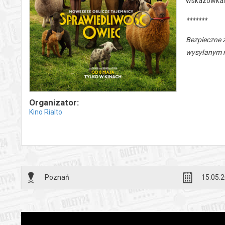
wskazówkami
*******
Bezpieczne 
wysyłanym n
Organizator:
Kino Rialto
Poznań
15.05.2