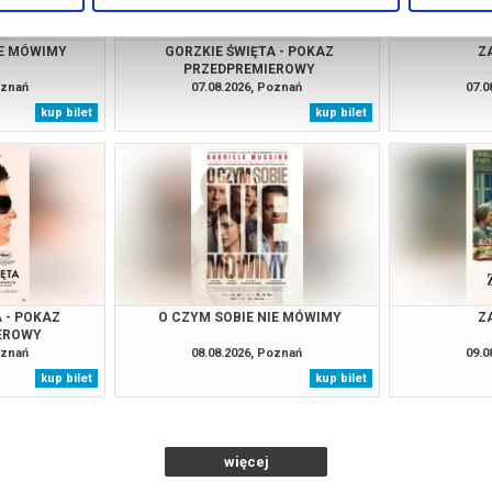
IE MÓWIMY
GORZKIE ŚWIĘTA - POKAZ
Z
PRZEDPREMIEROWY
oznań
07.08.2026, Poznań
07.0
kup bilet
kup bilet
 - POKAZ
O CZYM SOBIE NIE MÓWIMY
Z
EROWY
oznań
08.08.2026, Poznań
09.0
kup bilet
kup bilet
więcej