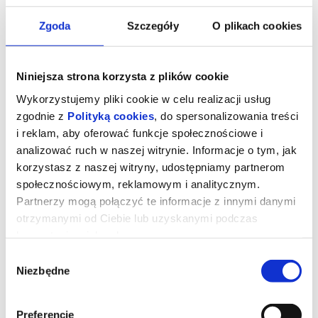
Zgoda
Szczegóły
O plikach cookies
Niniejsza strona korzysta z plików cookie
Wykorzystujemy pliki cookie w celu realizacji usług
zgodnie z
Polityką cookies
, do spersonalizowania treści
i reklam, aby oferować funkcje społecznościowe i
analizować ruch w naszej witrynie. Informacje o tym, jak
korzystasz z naszej witryny, udostępniamy partnerom
społecznościowym, reklamowym i analitycznym.
TAKIE JEST ŻYCIE
Partnerzy mogą połączyć te informacje z innymi danymi
otrzymanymi od Ciebie lub uzyskanymi podczas
korzystania z ich usług.
"Takie jest życie" (La vita va così)
Wybór
Reż. Riccardo Milani
Niezbędne
Włochy, 2025, 118 minut
zgody
TAKIE JEST ŻYCIE to inspirowana prawdziwymi wydarzeniami
poruszająca historia, która rozgrywa się na słonecznym wybrzeżu
południowej Sardynii. Efisio Mulas, żyjący po swojemu pasterz,
Preferencje