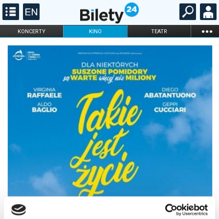
...
KONCERTY
KINO
TEATR
KABARET I
FILHARMONIA
OPERA I BALET
STAND-UP
DLA DZIECI
ONLINE
KARNETY