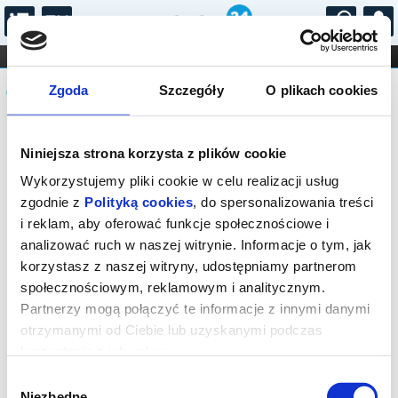
...
KONCERTY
KINO
TEATR
KABARET I
Komunikat
FILHARMONIA
OPERA I BALET
Zgoda
Szczegóły
O plikach cookies
STAND-UP
DLA DZIECI
ONLINE
KARNETY
Sprzedaż on-line została zakończona,
Niniejsza strona korzysta z plików cookie
sprawdź dostępność biletów w kasie.
Wykorzystujemy pliki cookie w celu realizacji usług
zgodnie z
Polityką cookies
, do spersonalizowania treści
i reklam, aby oferować funkcje społecznościowe i
analizować ruch w naszej witrynie. Informacje o tym, jak
korzystasz z naszej witryny, udostępniamy partnerom
społecznościowym, reklamowym i analitycznym.
Partnerzy mogą połączyć te informacje z innymi danymi
otrzymanymi od Ciebie lub uzyskanymi podczas
korzystania z ich usług.
Wybór
Niezbędne