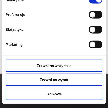
zgody
Preferencje
Statystyka
Marketing
Zezwól na wszystkie
Zezwól na wybór
Odmowa
REGULAMIN
POLITYKA
POLITYKA
COOKIES
PRYWATNOŚCI