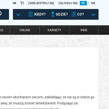
ZAREJESTRUJ SIĘ
ZALOGUJ SIĘ
PL
/
EN
KIEDY?
GDZIE?
CO?
CI
ONLINE
KARNETY
INNE
ne swoim ukochanym owcom, zakładając, że nie są w stanie go
sprawę, że muszą zostać detektywami. Podążając za