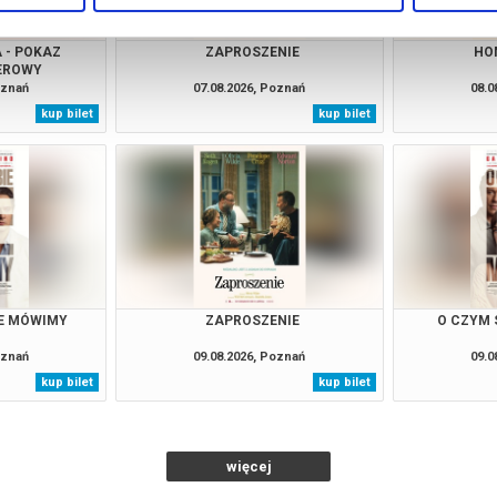
 - POKAZ
ZAPROSZENIE
HO
EROWY
oznań
07.08.2026, Poznań
08.0
kup bilet
kup bilet
IE MÓWIMY
ZAPROSZENIE
O CZYM 
oznań
09.08.2026, Poznań
09.0
kup bilet
kup bilet
więcej