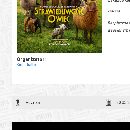
wskazówkami
*******
Bezpieczne 
wysyłanym n
Organizator:
Kino Rialto
Poznań
20.05.2