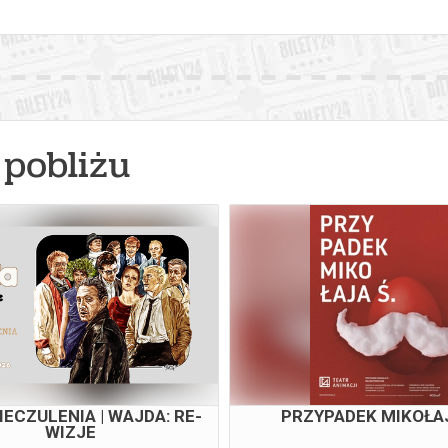
pobliżu
E RÓWNOLEGŁE | SENIOR W
ODYSEJA
MUZIE