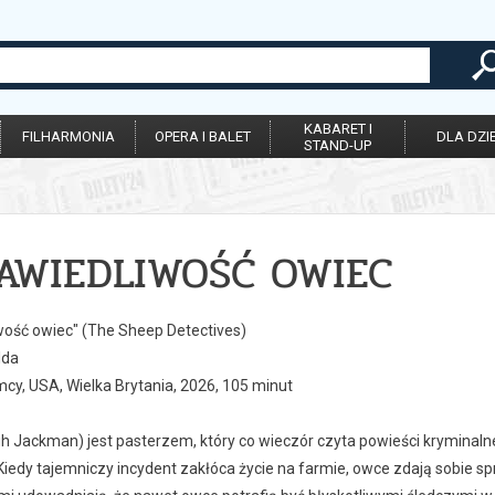
KABARET I
FILHARMONIA
OPERA I BALET
DLA DZIE
STAND-UP
AWIEDLIWOŚĆ OWIEC
wość owiec" (The Sheep Detectives)
lda
emcy, USA, Wielka Brytania, 2026, 105 minut
h Jackman) jest pasterzem, który co wieczór czyta powieści kryminal
Kiedy tajemniczy incydent zakłóca życie na farmie, owce zdają sobie 