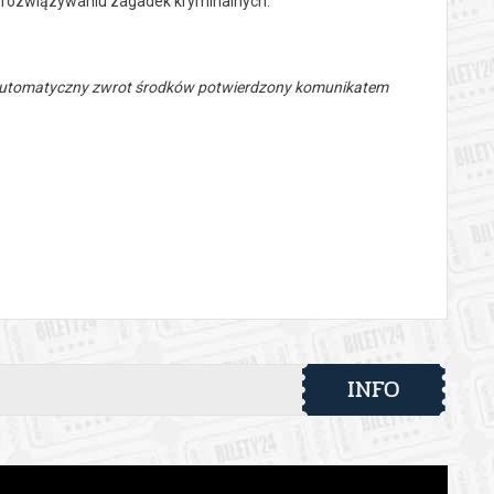
 rozwiązywaniu zagadek kryminalnych.
 automatyczny zwrot środków potwierdzony komunikatem
INFO