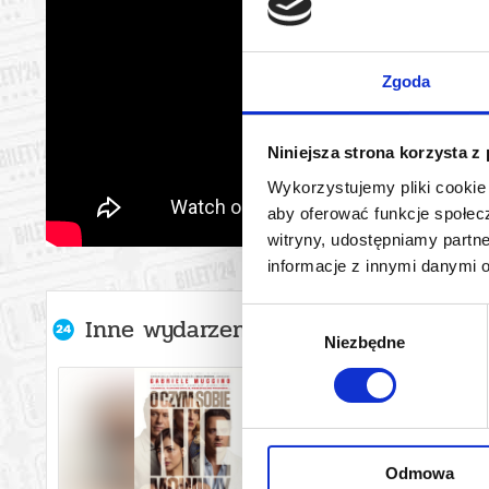
Zgoda
Niniejsza strona korzysta z
Wykorzystujemy pliki cookie 
aby oferować funkcje społecz
witryny, udostępniamy part
informacje z innymi danymi 
Wybór
Inne wydarzenia organizatora
Niezbędne
zgody
Odmowa