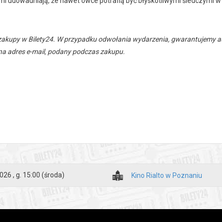
 udowadniają, że nawet owce potrafią być błyskotliwymi śledczymi w
zakupy w Bilety24. W przypadku odwołania wydarzenia, gwarantujemy
a adres e-mail, podany podczas zakupu.
026 , g. 15:00
(środa)
Kino Rialto w Poznaniu