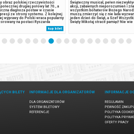
u inspiracji do nowej powieści
Po nagrodzonym siedmioma Oscara
na podglądać mieszkających
„Oppenheimerze” Christopher Nolan
raci i ich tajemniczą, piękna
kolejną epicką historię. „Odyseja” to 
 Kiedy Sylvie zatrudnia do pomocy w
dzieła Homera, uznawanego za jedno
 obowiązkach młodego Adama, nie
najważniejszych utworów literatury z
ę, że wkroczy on tak zdecydowanie w
opowieść o podróży Odyseusza, któr
bserwowanych przez nią braci. Adam
wrócić do rodzinnej Itaki po wonie tr
kup bilet
ekroczyć niebezpieczną granicę
Język: angielski z polskimi napisami
 kreowaną przez Sylvie, a
reż. Christopher Nolan, USA, Wielka 
ią...
2026,...
ĄCYCH BILETY
INFORMACJE DLA ORGANIZATORÓW
INFORMACJE O
DLA ORGANIZATORÓW
REGULAMIN
SYSTEM BILETOWY
PEWNOŚĆ ZAKUP
REFERENCJE
POLITYKA COOKIE
POLITYKA PRYWA
OFERTY PRACY