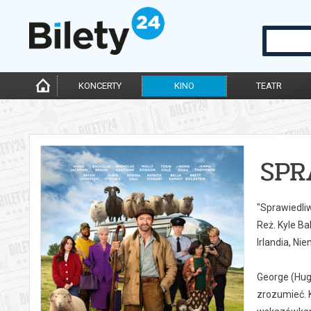
KONCERTY
KINO
TEATR
SPR
"Sprawiedli
Reż. Kyle Ba
Irlandia, Ni
George (Hug
zrozumieć. 