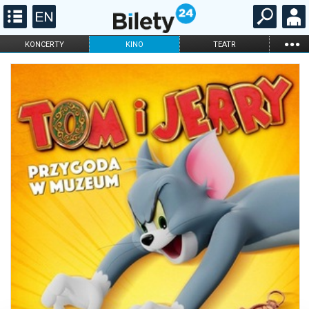
...
KONCERTY
KINO
TEATR
KABARET I
FILHARMONIA
OPERA I BALET
STAND-UP
DLA DZIECI
ONLINE
KARNETY