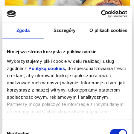
Zgoda
Szczegóły
O plikach cookies
Niniejsza strona korzysta z plików cookie
Wykorzystujemy pliki cookie w celu realizacji usług
zgodnie z
Polityką cookies
, do spersonalizowania treści
i reklam, aby oferować funkcje społecznościowe i
analizować ruch w naszej witrynie. Informacje o tym, jak
Tom i Jerry: Przygoda w muzeum
korzystasz z naszej witryny, udostępniamy partnerom
społecznościowym, reklamowym i analitycznym.
Partnerzy mogą połączyć te informacje z innymi danymi
"Tom i Jerry: Przygoda w muzeum" (Tom & Jerry: Forbidden
otrzymanymi od Ciebie lub uzyskanymi podczas
Compass)
Reż.Gang Zhang
korzystania z ich usług.
Chiny, USA, 2025, 104 minuty
Wybór
Porywająca komedia animowana o zaciekłych wrogach, którzy nie
Niezbędne