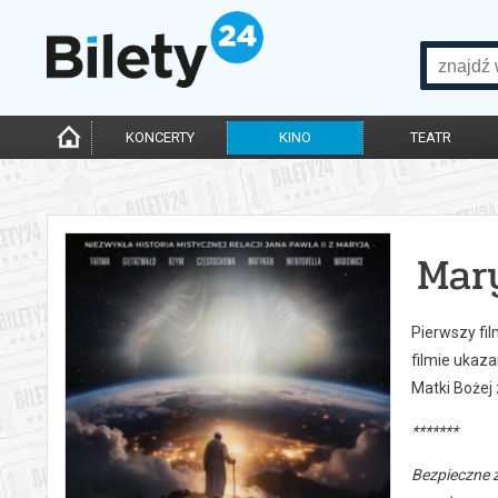
KONCERTY
KINO
TEATR
Mar
Pierwszy fil
filmie ukaz
Matki Bożej 
*******
Bezpieczne 