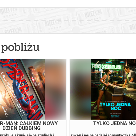
pobliżu
ER-MAN: CAŁKIEM NOWY
TYLKO JEDNA N
DZIEŃ DUBBING
próbuje skupić się na studiach i
Owen i pełna nadziei romantyczka Al