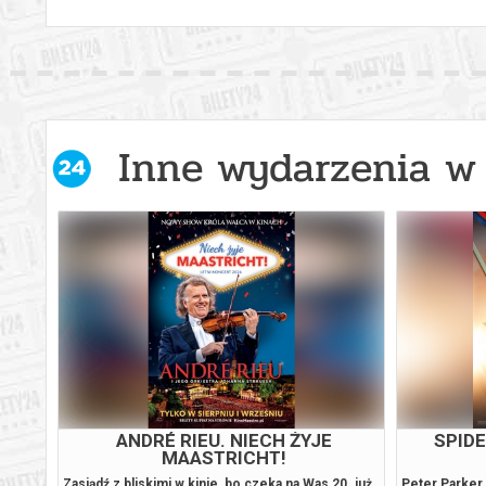
Inne wydarzenia w 
ANDRÉ RIEU. NIECH ŻYJE
SPID
MAASTRICHT!
, gdy
Zasiądź z bliskimi w kinie, bo czeka na Was 20. już
Peter Parker 