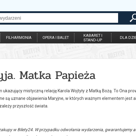
KABARET I
FILHARMONIA
OPERA I BALET
DLA DZIE
STAND-UP
yja. Matka Papieża
m ukazujący mistyczną relację Karola Wojtyły z Matką Bożą. To Ona prow
ane są uznane objawienia Maryjne, w których ważnym elementem jest akt
zależy przyszłość świata.
zakupy w Bilety24. W przypadku odwołania wydarzenia, gwarantujemy