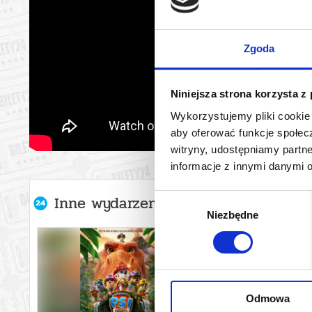
Zgoda
Niniejsza strona korzysta z
Wykorzystujemy pliki cookie 
aby oferować funkcje społecz
witryny, udostępniamy part
informacje z innymi danymi 
Inne wydarzenia organizatora
Wybór
Niezbędne
zgody
Odmowa