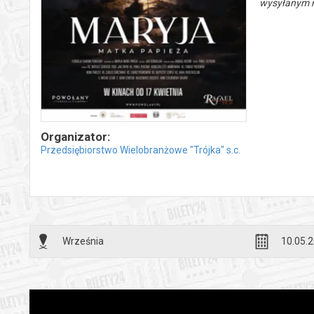
wysyłanym n
Organizator:
Przedsiębiorstwo Wielobranżowe "Trójka" s.c.
Września
10.05.2