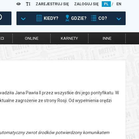
ZAREJESTRUJ SIĘ
ZALOGUJ SIĘ
PL
/
EN
KIEDY?
GDZIE?
CO?
CI
ONLINE
KARNETY
INNE
adziła Jana Pawła II przez wszystkie dni jego pontyfikatu. W
ualne zagrożenie ze strony Rosji. Od wypełnienia orędzi
 automatyczny zwrot środków potwierdzony komunikatem