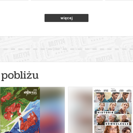
więcej
pobliżu