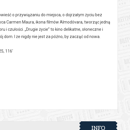
wieść o przywiązaniu do miejsca, o dojrzałym życiu bez
achwyca Carmen Maura, ikona filmów Almodóvara, tworząc jedną
 i czułości. „Drugie życie” to kino delikatne, słoneczne i
ój dom. I że nigdy nie jest za późno, by zacząć od nowa.
25, 116'
 automatyczny zwrot środków potwierdzony komunikatem
INFO