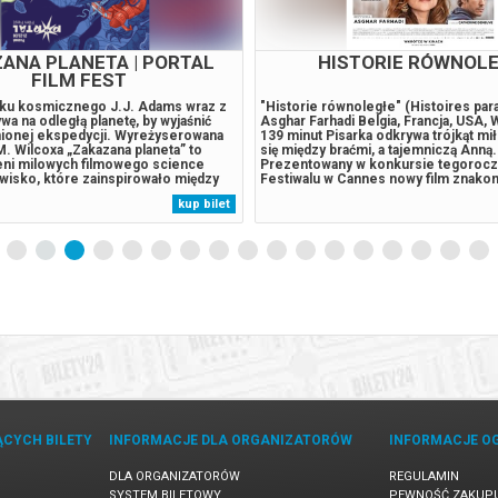
ANA PLANETA | PORTAL
HISTORIE RÓWNOL
FILM FEST
ku kosmicznego J.J. Adams wraz z
"Historie równoległe" (Histoires para
wa na odległą planetę, by wyjaśnić
Asghar Farhadi Belgia, Francja, USA, 
nionej ekspedycji. Wyreżyserowana
139 minut Pisarka odkrywa trójkąt mi
. Wilcoxa „Zakazana planeta” to
się między braćmi, a tajemniczą Anną.
eni milowych filmowego science
Prezentowany w konkursie tegoroc
owisko, które zainspirowało między
Festiwalu w Cannes nowy film znako
w „Star Treka”. Dziś zaskakuje nie
Asghara Farhadiego, zdobywcy OSC
kup bilet
hem i odważnymi pomysłami, ale
„Rozstanie” i „Klienta”. Wyprodukow
ścią zobaczenia Lesliego...
Macieja Musiała i Krzysztofa Piesiewi
inspirowany...
ĄCYCH BILETY
INFORMACJE DLA ORGANIZATORÓW
INFORMACJE O
DLA ORGANIZATORÓW
REGULAMIN
SYSTEM BILETOWY
PEWNOŚĆ ZAKUP