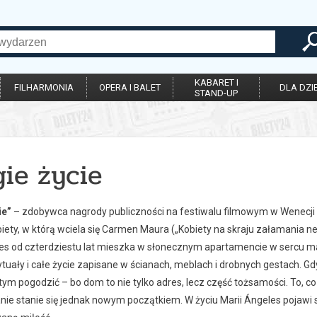
KABARET I
FILHARMONIA
OPERA I BALET
DLA DZIE
STAND-UP
ie życie
ie”
– zdobywca nagrody publiczności na festiwalu filmowym w Wenecji
biety, w którą wciela się Carmen Maura („Kobiety na skraju załamania n
es od czterdziestu lat mieszka w słonecznym apartamencie w sercu mar
ytuały i całe życie zapisane w ścianach, meblach i drobnych gestach.
z tym pogodzić – bo dom to nie tylko adres, lecz część tożsamości. To, 
ie stanie się jednak nowym początkiem. W życiu Marii Ángeles pojawi s