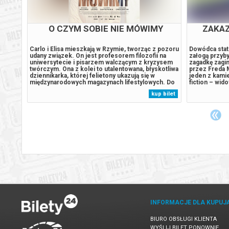
O CZYM SOBIE NIE MÓWIMY
ZAKAZ
Carlo i Elisa mieszkają w Rzymie, tworząc z pozoru
Dowódca stat
udany związek. On jest profesorem filozofii na
załogą przyby
wszym
uniwersytecie i pisarzem walczącym z kryzysem
zagadkę zagi
na
twórczym. Ona z kolei to utalentowana, błyskotliwa
przez Freda M
dego
dziennikarka, której felietony ukazują się w
jeden z kami
ejsze
międzynarodowych magazynach lifestylowych. Do
fiction – wid
ię, że
ich trwającego od dwóch dekad związku wkrada się
innymi twórcó
 bilet
kup bilet
lowi,
coraz więcej rutyny oraz dystansu.Aby odzyskać
tylko rozmac
dawną energię, decydują...
także możliwo
INFORMACJE DLA KUPUJ
BIURO OBSŁUGI KLIENTA
WYŚLIJ BILET PONOWNIE