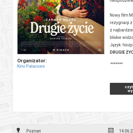
niespodziew
Nowy film M
rezygnacji z
z najbardzie
bliskie widz
Język: hiszp
DRUGIE ŻYC
Organizator:
*******
Kino Pałacowe
Bezpieczne 
wysyłanym n
czyt
wy
Poznań
14.06.2