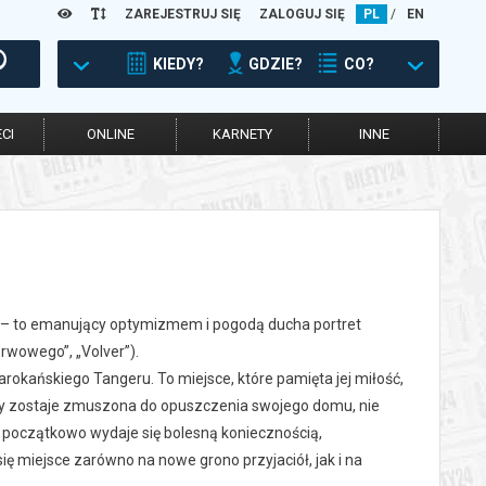
ZAREJESTRUJ SIĘ
ZALOGUJ SIĘ
PL
/
EN
KIEDY?
GDZIE?
CO?
CI
ONLINE
KARNETY
INNE
 – to emanujący optymizmem i pogodą ducha portret
erwowego”, „Volver”).
okańskiego Tangeru. To miejsce, które pamięta jej miłość,
 Gdy zostaje zmuszona do opuszczenia swojego domu, nie
co początkowo wydaje się bolesną koniecznością,
ię miejsce zarówno na nowe grono przyjaciół, jak i na