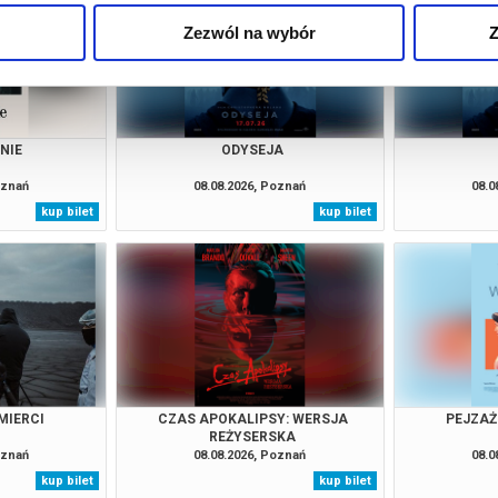
Zezwól na wybór
Z
NIE
ODYSEJA
oznań
08.08.2026, Poznań
08.0
kup bilet
kup bilet
MIERCI
CZAS APOKALIPSY: WERSJA
PEJZAŻ
REŻYSERSKA
oznań
08.08.2026, Poznań
08.0
kup bilet
kup bilet