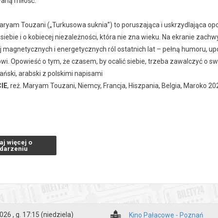
aną miłość.
aryam Touzani („Turkusowa suknia”) to poruszająca i uskrzydlająca opo
 siebie i o kobiecej niezależności, która nie zna wieku. Na ekranie z
j magnetycznych i energetycznych ról ostatnich lat – pełną humoru, uporu
owi. Opowieść o tym, że czasem, by ocalić siebie, trzeba zawalczyć o sw
ański, arabski z polskimi napisami
IE
, reż. Maryam Touzani, Niemcy, Francja, Hiszpania, Belgia, Maroko 20
zakupy w Bilety24. W przypadku odwołania wydarzenia, gwarantujemy
a adres e-mail, podany podczas zakupu.
aj więcej o
darzeniu
026 , g. 17:15
(niedziela)
Kino Pałacowe - Poznań