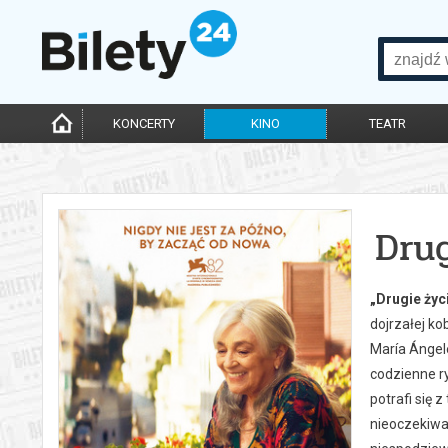
KONCERTY
KINO
TEATR
Drug
„Drugie życ
dojrzałej ko
María Ángel
codzienne r
potrafi się 
nieoczekiwan