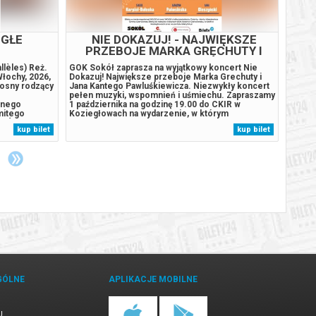
EGŁE
NIE DOKAZUJ! - NAJWIĘKSZE
PRZEBOJE MARKA GRECHUTY I
JANA KANTEGO PAWLUŚKIEWICZA
llèles) Reż.
GOK Sokół zaprasza na wyjątkowy koncert Nie
Lucius
Włochy, 2026,
Dokazuj! Największe przeboje Marka Grechuty i
pełni 
łosny rodzący
Jana Kantego Pawluśkiewicza. Niezwykły koncert
InterC
pełen muzyki, wspomnień i uśmiechu. Zapraszamy
miejsc
znego
1 października na godzinę 19.00 do CKIR w
rana d
mitego
Koziegłowach na wydarzenie, w którym
instyt
ARÓW za
ponadczasowa twórczość Marka Grechuty i Jana
Pewneg
kup bilet
kup bilet
any przez
Kantego Pawluśkiewicza spotyka się z humorem,
zostan
cza film
lekkością i spontanicznością! Nie Dokazuj!
planuj
Największe...
GÓLNE
APLIKACJE MOBILNE
U