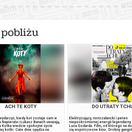
pobliżu
ACH TE KOTY
DO UTRATY TCH
wydarzyć, kiedy kot zostaje sam w
Elektryzujący, nonszalancki i pełen
Napierała i Łukasz Banach uważają,
nieposkromionej energii legendarny 
ła Kotka wiedzie spokojne życie
Luca Godarda. Film, od którego na d
ej kotki. Całe dnie spędza na
się współczesne kino. Drobny gangs