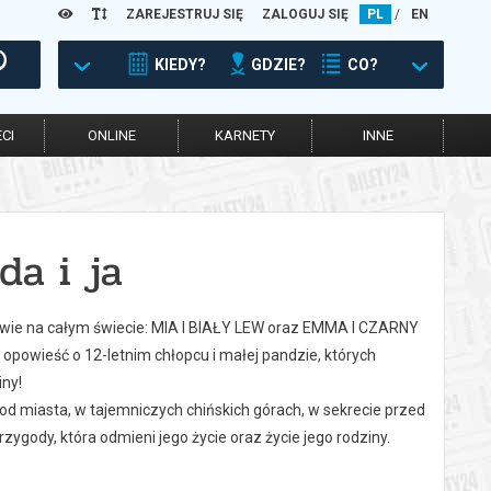
ZAREJESTRUJ SIĘ
ZALOGUJ SIĘ
PL
/
EN
KIEDY?
GDZIE?
CO?
CI
ONLINE
KARNETY
INNE
da i ja
zowie na całym świecie: MIA I BIAŁY LEW oraz EMMA I CZARNY
owieść o 12-letnim chłopcu i małej pandzie, których
iny!
od miasta, w tajemniczych chińskich górach, w sekrecie przed
ygody, która odmieni jego życie oraz życie jego rodziny.