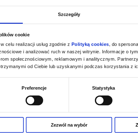
Szczegóły
 plików cookie
w celu realizacji usług zgodnie z
Polityką cookies
, do spersona
nościowe i analizować ruch w naszej witrynie. Informacje o tym
nerom społecznościowym, reklamowym i analitycznym. Partnerz
otrzymanymi od Ciebie lub uzyskanymi podczas korzystania z ic
Preferencje
Statystyka
Zezwól na wybór
Z
NSJERŻ
BACKROOMS. BEZ WYJŚCIA (WERSJA
KINO BEZ