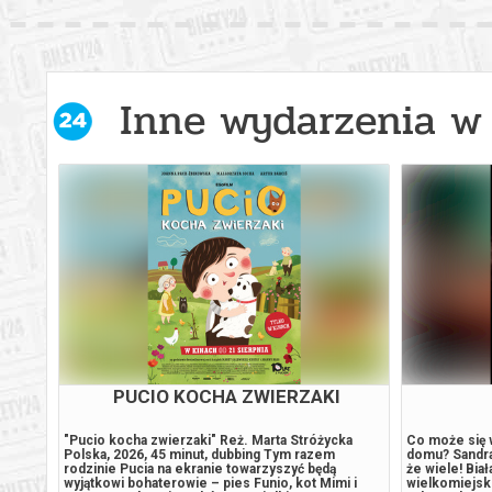
Inne wydarzenia w 
PUCIO KOCHA ZWIERZAKI
ź
"Pucio kocha zwierzaki" Reż. Marta Stróżycka
Co może się 
Polska, 2026, 45 minut, dubbing Tym razem
domu? Sandra 
yką
rodzinie Pucia na ekranie towarzyszyć będą
że wiele! Bia
ą
wyjątkowi bohaterowie – pies Funio, kot Mimi i
wielkomiejski