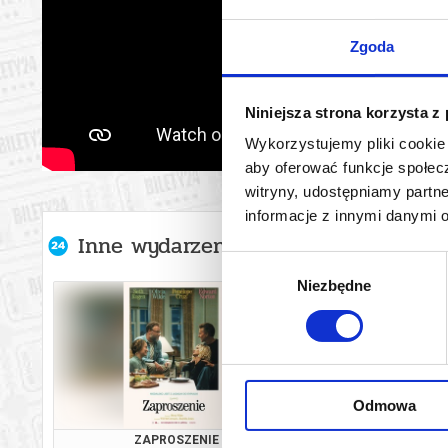
Zgoda
Niniejsza strona korzysta z
Wykorzystujemy pliki cookie 
aby oferować funkcje społecz
witryny, udostępniamy part
informacje z innymi danymi 
Inne wydarzenia organizatora
Wybór
Niezbędne
zgody
Odmowa
ZAPROSZENIE
OSTATNI KO