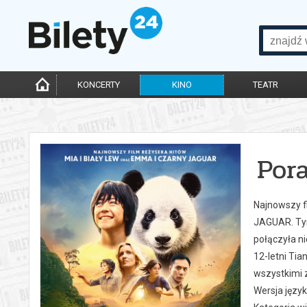
KONCERTY
KINO
TEATR
Pora
Najnowszy f
JAGUAR. Tym
połączyła ni
12-letni Tia
wszystkimi z
Wersja języ