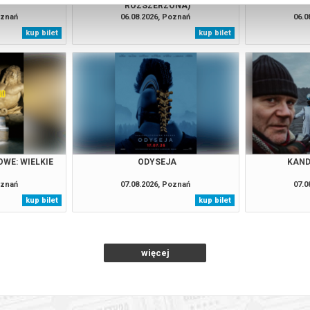
ROZSZERZONA)
oznań
06.08.2026, Poznań
06.0
kup bilet
kup bilet
WE: WIELKIE
ODYSEJA
KAND
O
oznań
07.08.2026, Poznań
07.0
kup bilet
kup bilet
więcej