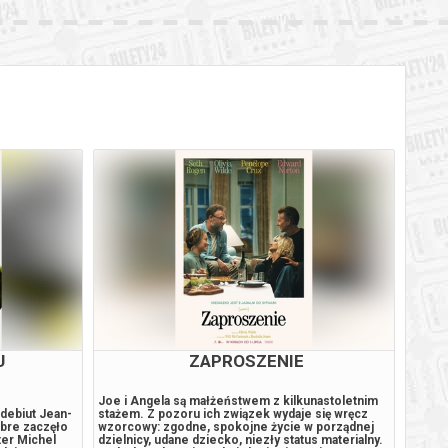
U
ZAPROSZENIE
Joe i Angela są małżeństwem z kilkunastoletnim
PRZES
debiut Jean-
stażem. Z pozoru ich związek wydaje się wręcz
Poznan
obre zaczęło
wzorcowy: zgodne, spokojne życie w porządnej
zaakce
ter Michel
dzielnicy, udane dziecko, niezły status materialny.
chciałe