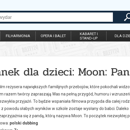
KABARET I
FILHARMONIA
OPERA I BALET
DLA DZIE
STAND-UP
nek dla dzieci: Moon: Pan
ilm reżysera największych familijnych przebojów, które pokochali wid
 razem twórcy zapraszają Was na pełną przygód, humoru i wzruszeń op
ezwykła przyjaźń. To będzie wspaniała filmowa przygoda dla całej rodz
n z powodu słabych wyników w szkole zostaje wysłany do babci. Daleko 
aprzyjaźnia się z pandą, którą nazywa Moon. To początek niezwykłej prz
kowa:
polski dubbing