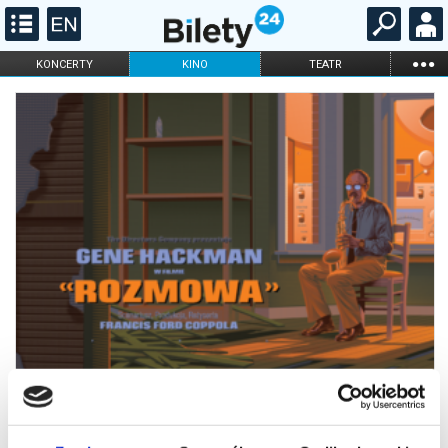
...
KONCERTY
KINO
TEATR
KABARET I
FILHARMONIA
OPERA I BALET
STAND-UP
DLA DZIECI
ONLINE
KARNETY