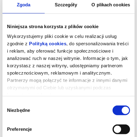
Zgoda
Szczegóły
O plikach cookies
Niniejsza strona korzysta z plików cookie
Wykorzystujemy pliki cookie w celu realizacji usług
zgodnie z
Polityką cookies
, do spersonalizowania treści
i reklam, aby oferować funkcje społecznościowe i
analizować ruch w naszej witrynie. Informacje o tym, jak
korzystasz z naszej witryny, udostępniamy partnerom
społecznościowym, reklamowym i analitycznym.
Partnerzy mogą połączyć te informacje z innymi danymi
Sny o słoniach
otrzymanymi od Ciebie lub uzyskanymi podczas
korzystania z ich usług.
Wybór
Szaleni naukowcy i podróżnicy to ulubieni bohaterowie filmów
Niezbędne
zgody
Wernera Herzoga. Tym razem reżyser skupia się na poszukiwaniu
olbrzymich słoni-duchów, których daleki krewniak został
wystawiony w Muzeum Historii Naturalnej w Waszyngtonie. Dr
Steve Boyes tropi ukrywające się przed człowiekiem stado w
Preferencje
Angoli, na niezamieszkałych terenach wielkości Anglii, które
tubylcy nazywają końcem świata.