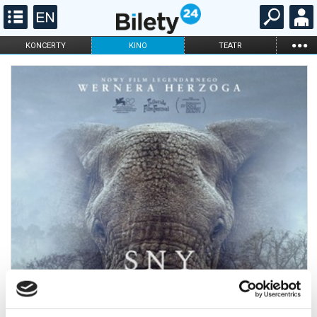
...
KONCERTY
KINO
TEATR
KABARET I
FILHARMONIA
OPERA I BALET
STAND-UP
DLA DZIECI
ONLINE
KARNETY