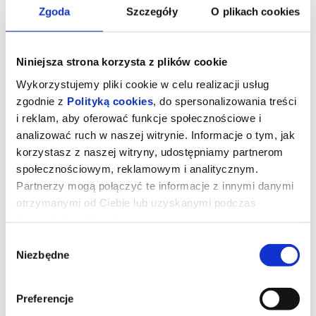
Zgoda
Szczegóły
O plikach cookies
Niniejsza strona korzysta z plików cookie
Viridiana | Buñuel. Niech żyją
Wykorzystujemy pliki cookie w celu realizacji usług
kajdany!
zgodnie z
Polityką cookies
, do spersonalizowania treści
i reklam, aby oferować funkcje społecznościowe i
analizować ruch w naszej witrynie. Informacje o tym, jak
Odrestaurowana wersja filmu została przygotowana w czerwcu
2024 roku przez Cherry Towers Laboratory w Madrycie, na
korzystasz z naszej witryny, udostępniamy partnerom
podstawie skanu oryginalnego negatywu w rozdzielczości 4K.
społecznościowym, reklamowym i analitycznym.
Arcydzieło zakazane przez Watykan. Jeden z największych
Partnerzy mogą połączyć te informacje z innymi danymi
skandali w dziejach kina wraca po ponad 50-latach do polskich kin
w odrestaurowanej wersji 4K.
otrzymanymi od Ciebie lub uzyskanymi podczas
Viridiana, młoda nowicjuszka, przyjeżdża do posiadłości swojego
korzystania z ich usług.
wuja, Don Jaime, tuż przed złożeniem ślubów zakonnych.
Mężczyzna, zafascynowany jej podobieństwem do zmarłej żony,
Wybór
podejmuje próbę jej uwiedzenia. Po śmierci wuja Viridiana
Niezbędne
zgody
postanawia poświęcić się pomocy ubogim, ale jej idealistyczne
plany zderzają się z brutalną rzeczywistością.
"Viridiana"
(1961) Luisa Buñuela powstała w Hiszpanii pod
rządami generała Franco, co samo w sobie było niezwykłe, biorąc
Preferencje
pod uwagę krytyczny i prowokacyjny charakter filmu. Produkcja