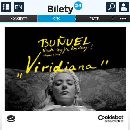
...
KONCERTY
KINO
TEATR
KABARET I
FILHARMONIA
OPERA I BALET
STAND-UP
DLA DZIECI
ONLINE
KARNETY