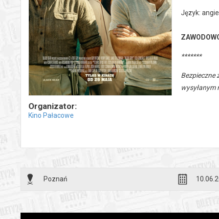
Język: angie
ZAWODOW
*******
Bezpieczne 
wysyłanym n
Organizator:
Kino Pałacowe
Poznań
10.06.2