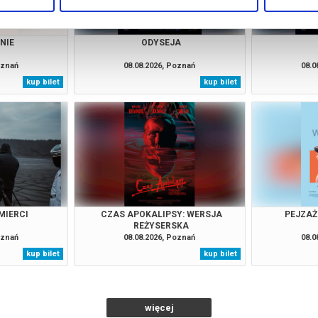
NIE
ODYSEJA
oznań
08.08.2026, Poznań
08.0
kup bilet
kup bilet
MIERCI
CZAS APOKALIPSY: WERSJA
PEJZAŻ
REŻYSERSKA
oznań
08.08.2026, Poznań
08.0
kup bilet
kup bilet
więcej