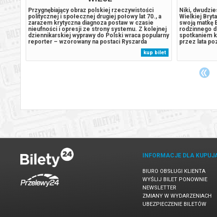
ziah
Przygnębiający obraz polskiej rzeczywistości
Niki, dwudzie
tania,
politycznej i społecznej drugiej połowy lat 70., a
Wielkiej Bryta
się
zarazem krytyczna diagnoza postaw w czasie
swoją matkę 
ta
nieufności i opresji ze strony systemu. Z kolejnej
rodzinnego d
dziennikarskiej wyprawy do Polski wraca popularny
spotkaniem kr
wany
reporter – wzorowany na postaci Ryszarda
przez lata po
ia
Kapuścińskiego. Z zaskoczeniem przyjmuje, że
niewiele o ja
 bilet
kup bilet
dynek
staje się – bez żadnego wyjaśnienia – obiektem
powojennym N
zorganizowanej nagonki. W pracy...
wyjechała do W
INFORMACJE DLA KUPUJ
BIURO OBSŁUGI KLIENTA
WYŚLIJ BILET PONOWNIE
NEWSLETTER
ZMIANY W WYDARZENIACH
UBEZPIECZENIE BILETÓW