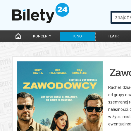
KONCERTY
KINO
TEATR
Zaw
Rachel, dzia
od grupy no
szemranej re
należności, 
w życie mist
ewentualnośc