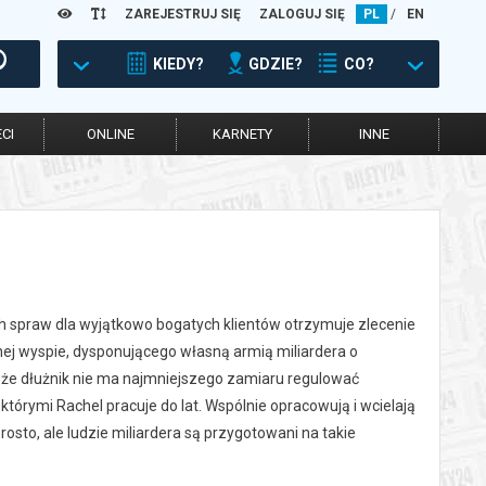
ZAREJESTRUJ SIĘ
ZALOGUJ SIĘ
PL
/
EN
KIEDY?
GDZIE?
CO?
CI
ONLINE
KARNETY
INNE
ych spraw dla wyjątkowo bogatych klientów otrzymuje zlecenie
ej wyspie, dysponującego własną armią miliardera o
, że dłużnik nie ma najmniejszego zamiaru regulować
 którymi Rachel pracuje do lat. Wspólnie opracowują i wcielają
rosto, ale ludzie miliardera są przygotowani na takie