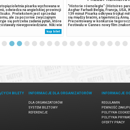
stopięcioletnia pisarka wychowana w
"Historie równoległe" (Histoires para
nii, odwiedza na angielskiej prowincji
Asghar Farhadi Belgia, Francja, USA, 
Etsuko. Pretekstem jest sprzedaż
139 minut Pisarka odkrywa trójkąt mi
omu, ale za pozornie zwyczajnym
się między braćmi, a tajemniczą Anną.
yje się potrzeba zadania pytań, które
Prezentowany w konkursie tegoroc
zostawały niewypowiedziane. Niki wie
Festiwalu w Cannes nowy film znako
pońskiej przeszłości matki, o
Asghara Farhadiego, zdobywcy OSC
kup bilet
agasaki, z którego Etsuko
„Rozstanie” i „Klienta”. Wyprodukow
ielkiej Brytanii,...
Macieja Musiała i Krzysztofa Piesiewi
inspirowany...
ĄCYCH BILETY
INFORMACJE DLA ORGANIZATORÓW
INFORMACJE O
DLA ORGANIZATORÓW
REGULAMIN
SYSTEM BILETOWY
PEWNOŚĆ ZAKUP
REFERENCJE
POLITYKA COOKIE
POLITYKA PRYWA
OFERTY PRACY