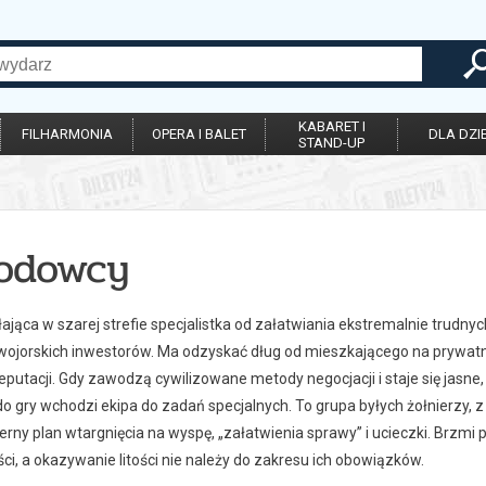
KABARET I
FILHARMONIA
OPERA I BALET
DLA DZIE
STAND-UP
odowcy
łająca w szarej strefie specjalistka od załatwiania ekstremalnie trudn
wojorskich inwestorów. Ma odzyskać dług od mieszkającego na prywatn
putacji. Gdy zawodzą cywilizowane metody negocjacji i staje się jasne
do gry wchodzi ekipa do zadań specjalnych. To grupa byłych żołnierzy, z
erny plan wtargnięcia na wyspę, „załatwienia sprawy” i ucieczki. Brzmi p
i, a okazywanie litości nie należy do zakresu ich obowiązków.