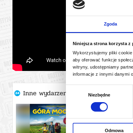
Zgoda
Niniejsza strona korzysta z
Wykorzystujemy pliki cookie 
aby oferować funkcje społecz
witryny, udostępniamy part
informacje z innymi danymi 
Wybór
Inne wydarzenia organizatora
Niezbędne
zgody
Odmowa