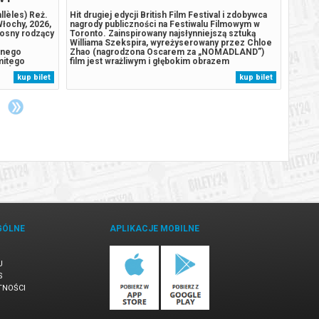
llèles) Reż.
Hit drugiej edycji British Film Festival i zdobywca
Report
Włochy, 2026,
nagrody publiczności na Festiwalu Filmowym w
milion
łosny rodzący
Toronto. Zainspirowany najsłynniejszą sztuką
intele
Williama Szekspira, wyreżyserowany przez Chloe
postaci
znego
Zhao (nagrodzona Oscarem za „NOMADLAND”)
wybitn
mitego
film jest wrażliwym i głębokim obrazem
nowej 
ARÓW za
małżeństwa próbującego ukształtować się na nowo
i Mari
kup bilet
kup bilet
any przez
po śmierci dziecka. W rolach głównych zjawiskowy
szesna
cza film
duet: Jessie Buckley i Paul Mescal.*******...
tonie,
GÓLNE
APLIKACJE MOBILNE
U
S
TNOŚCI