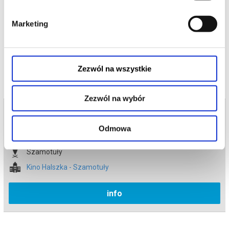
*******
Marketing
Bezpieczne zakupy w Bilety24. W przypadku odwołania
wydarzenia, gwarantujemy automatyczny zwrot środków
potwierdzony komunikatem wysyłanym na adres e-mail, podany
podczas zakupu.
Zezwól na wszystkie
Zezwól na wybór
Bilety na termin:
22.06.2026 , g. 16:00 (poniedziałek)
Odmowa
22.06.2026 , g. 16:00
Szamotuły
Kino Halszka - Szamotuły
info