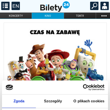
...
KONCERTY
KINO
TEATR
KABARET I
FILHARMONIA
OPERA I BALET
STAND-UP
DLA DZIECI
ONLINE
KARNETY
Zgoda
Szczegóły
O plikach cookies