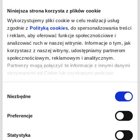
Niniejsza strona korzysta z plików cookie
Wykorzystujemy pliki cookie w celu realizacji usług
zgodnie z
Polityką cookies
, do spersonalizowania treści
i reklam, aby oferować funkcje społecznościowe i
analizować ruch w naszej witrynie. Informacje o tym, jak
korzystasz z naszej witryny, udostępniamy partnerom
społecznościowym, reklamowym i analitycznym.
Partnerzy mogą połączyć te informacje z innymi danymi
otrzymanymi od Ciebie lub uzyskanymi podczas
korzystania z ich usług.
Wybór
TOY STORY 5
Niezbędne
zgody
Rodzice kupują Bonnie tablet Lilypad – gadżet, który mają już
Preferencje
wszystkie dzieci. Urządzenie zagarnia całą uwagę dziewczynki.
Chcąc udowodnić, że jest lepsze od zabawek, kontaktuje swoją
właścicielkę z koleżankami z baletu. Kowbojka Jessie ma
wątpliwości, czy ta znajomość przerodzi się w prawdziwą
Statystyka
przyjaźń. Wraz z Mustangiem ukrywa się w walizce Bonnie i rusza
z nią na nocowankę.