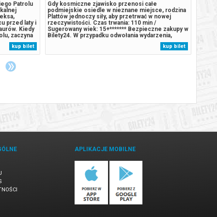
iego Patrolu
Gdy kosmiczne zjawisko przenosi całe
U Puci
ikalnej
podmiejskie osiedle w nieznane miejsce, rodzina
u dzia
eksa,
Plattów jednoczy siły, aby przetrwać w nowej
a podc
u przed laty i
rzeczywistości. Czas trwania: 110 min /
ratunk
aurów. Kiedy
Sugerowany wiek: 15+******* Bezpieczne zakupy w
własny
olu, zaczyna
Bilety24. W przypadku odwołania wydarzenia,
rodzeń
aturalne
gwarantujemy automatyczny zwrot środków
humor.
kup bilet
kup bilet
omnego,
potwierdzony komunikatem wysyłanym na adres
wetery
.
e-mail, podany podczas zakupu.
przeds
GÓLNE
APLIKACJE MOBILNE
U
S
TNOŚCI