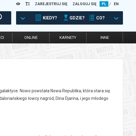
ZAREJESTRUJ SIĘ
ZALOGUJ SIĘ
PL
/
EN
KIEDY?
GDZIE?
CO?
CI
ONLINE
KARNETY
INNE
galaktyce. Nowo powstała Nowa Republika, która stara się
loriańskiego łowcy nagród, Dina Djarina, i jego młodego