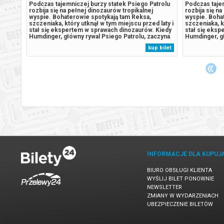
teczko
Podczas tajemniczej burzy statek Psiego Patrolu
Podczas tajem
rozbija się na pełnej dinozaurów tropikalnej
rozbija się n
i
wyspie. Bohaterowie spotykają tam Reksa,
wyspie. Boha
tkach.
szczeniaka, który utknął w tym miejscu przed laty i
szczeniaka, k
a
stał się ekspertem w sprawach dinozaurów. Kiedy
stał się eks
Humdinger, główny rywal Psiego Patrolu, zaczyna
Humdinger, gł
dych
lekkomyślnie eksploatować zasoby naturalne
lekkomyślnie
 bilet
kup bilet
klątwy,
wyspy, doprowadza do wybuchu ogromnego,
wyspy, dopr
.
uśpionego od lat wulkanu. Psi Patrol...
uśpionego od 
INFORMACJE DLA KUPUJ
BIURO OBSŁUGI KLIENTA
WYŚLIJ BILET PONOWNIE
NEWSLETTER
ZMIANY W WYDARZENIACH
UBEZPIECZENIE BILETÓW