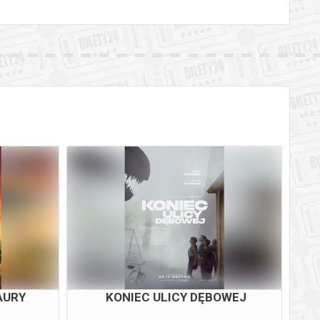
AURY
KONIEC ULICY DĘBOWEJ
WA
ZW