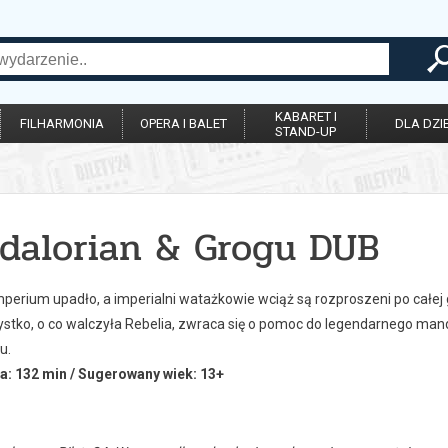
KABARET I
FILHARMONIA
OPERA I BALET
DLA DZIE
STAND-UP
dalorian & Grogu DUB
perium upadło, a imperialni watażkowie wciąż są rozproszeni po całej 
stko, o co walczyła Rebelia, zwraca się o pomoc do legendarnego manda
u.
a: 132 min / Sugerowany wiek: 13+