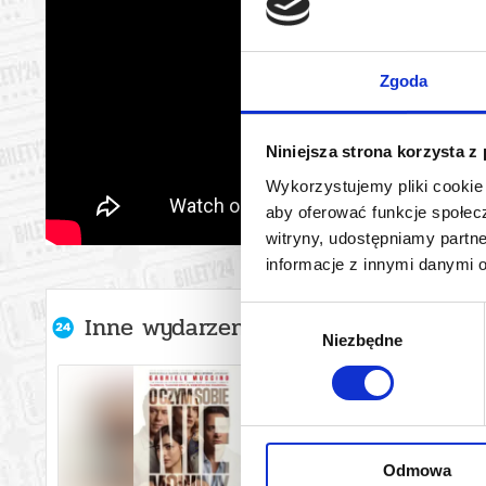
Zgoda
Niniejsza strona korzysta z
Wykorzystujemy pliki cookie 
aby oferować funkcje społecz
witryny, udostępniamy part
informacje z innymi danymi 
Wybór
Inne wydarzenia organizatora
Niezbędne
zgody
Odmowa