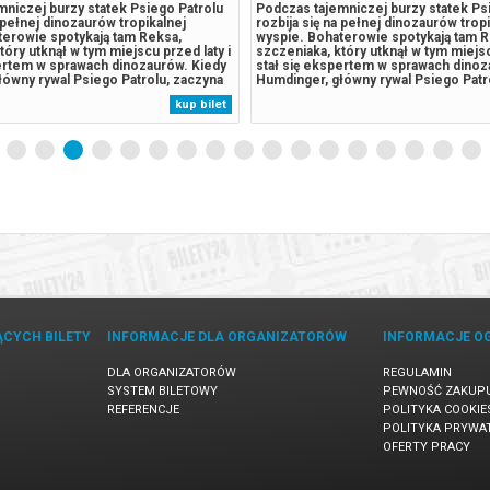
niczej burzy statek Psiego Patrolu
Podczas tajemniczej burzy statek Ps
a pełnej dinozaurów tropikalnej
rozbija się na pełnej dinozaurów trop
terowie spotykają tam Reksa,
wyspie. Bohaterowie spotykają tam R
tóry utknął w tym miejscu przed laty i
szczeniaka, który utknął w tym miejsc
pertem w sprawach dinozaurów. Kiedy
stał się ekspertem w sprawach dinoz
ówny rywal Psiego Patrolu, zaczyna
Humdinger, główny rywal Psiego Patr
 eksploatować zasoby naturalne
lekkomyślnie eksploatować zasoby n
kup bilet
owadza do wybuchu ogromnego,
wyspy, doprowadza do wybuchu ogr
lat wulkanu. Psi Patrol...
uśpionego od lat wulkanu. Psi Patrol..
ĄCYCH BILETY
INFORMACJE DLA ORGANIZATORÓW
INFORMACJE O
DLA ORGANIZATORÓW
REGULAMIN
SYSTEM BILETOWY
PEWNOŚĆ ZAKUP
REFERENCJE
POLITYKA COOKIE
POLITYKA PRYWA
OFERTY PRACY