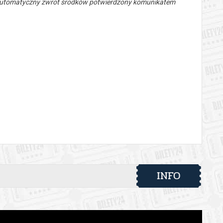
 automatyczny zwrot środków potwierdzony komunikatem
INFO