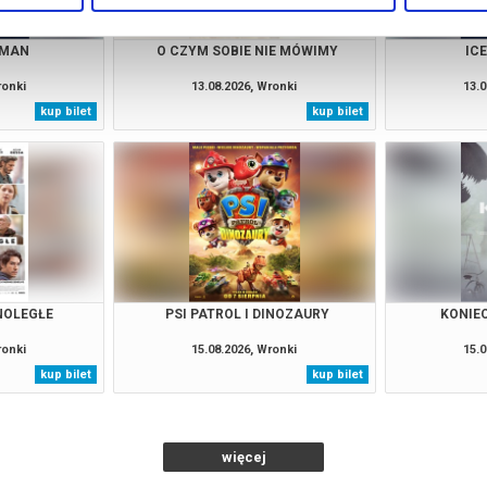
 MAN
O CZYM SOBIE NIE MÓWIMY
IC
ronki
13.08.2026, Wronki
13.0
kup bilet
kup bilet
NOLEGŁE
PSI PATROL I DINOZAURY
KONIE
ronki
15.08.2026, Wronki
15.0
kup bilet
kup bilet
więcej