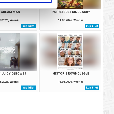
E CREAM MAN
PSI PATROL I DINOZAURY
8.2026, Wronki
14.08.2026, Wronki
kup bilet
kup bilet
C ULICY DĘBOWEJ
HISTORIE RÓWNOLEGŁE
8.2026, Wronki
15.08.2026, Wronki
kup bilet
kup bilet