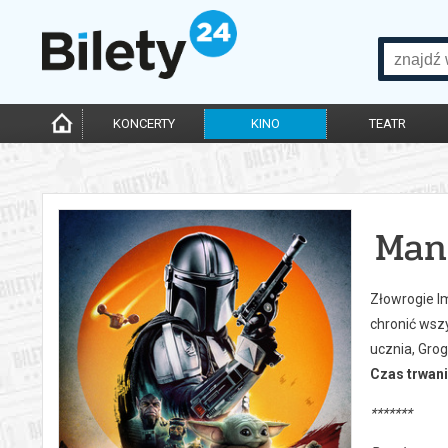
KONCERTY
KINO
TEATR
Man
Złowrogie Im
chronić wszy
ucznia, Grog
Czas trwani
*******