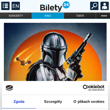
...
KONCERTY
KINO
TEATR
KABARET I
FILHARMONIA
OPERA I BALET
STAND-UP
DLA DZIECI
ONLINE
KARNETY
Zgoda
Szczegóły
O plikach cookies