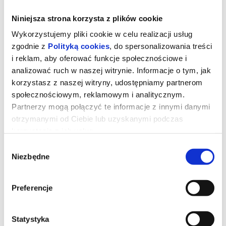
Niniejsza strona korzysta z plików cookie
Wykorzystujemy pliki cookie w celu realizacji usług
zgodnie z
Polityką cookies
, do spersonalizowania treści
i reklam, aby oferować funkcje społecznościowe i
analizować ruch w naszej witrynie. Informacje o tym, jak
korzystasz z naszej witryny, udostępniamy partnerom
społecznościowym, reklamowym i analitycznym.
Partnerzy mogą połączyć te informacje z innymi danymi
otrzymanymi od Ciebie lub uzyskanymi podczas
korzystania z ich usług.
GWIEZDNE WOJNY: MANDALORIAN I
Wybór
GROGU - DUBBING
Niezbędne
zgody
Preferencje
Złowrogie Imperium upadło, a imperialni watażkowie wciąż są
rozproszeni po całej galaktyce. Nowo powstała Nowa Republika,
która stara się chronić wszystko, o co walczyła Rebelia, zwraca się
o pomoc do legendarnego mandaloriańskiego łowcy nagród, Dina
Statystyka
Djarina, i jego młodego ucznia, Grogu.