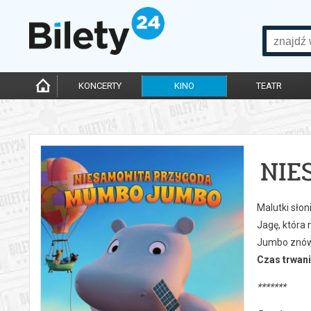
KONCERTY
KINO
TEATR
NIE
Malutki sło
Jagę, która
Jumbo znów s
Czas trwani
*******