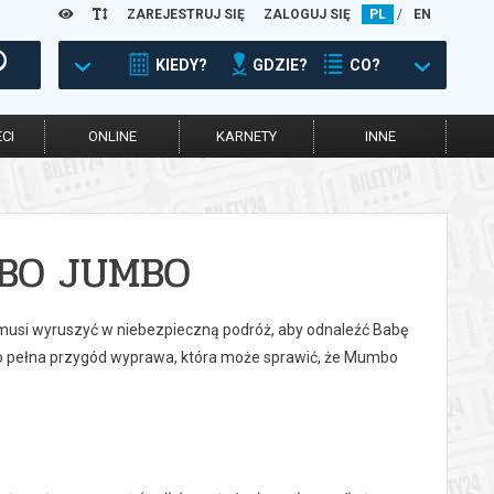
ZAREJESTRUJ SIĘ
ZALOGUJ SIĘ
PL
/
EN
KIEDY?
GDZIE?
CO?
CI
ONLINE
KARNETY
INNE
BO JUMBO
musi wyruszyć w niebezpieczną podróż, aby odnaleźć Babę
o pełna przygód wyprawa, która może sprawić, że Mumbo