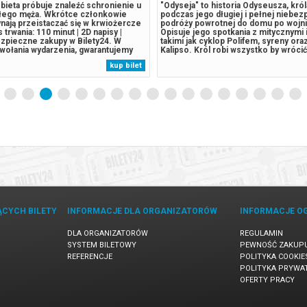
bieta próbuje znaleźć schronienie u
"Odyseja" to historia Odyseusza, króla
rłego męża. Wkrótce członkowie
podczas jego długiej i pełnej niebe
nają przeistaczać się w krwiożercze
podróży powrotnej do domu po wojnie
trwania: 110 minut | 2D napisy |
Opisuje jego spotkania z mitycznymi 
ezpieczne zakupy w Bilety24. W
takimi jak cyklop Polifem, syreny ora
wołania wydarzenia, gwarantujemy
Kalipso. Król robi wszystko by wróci
 zwrot środków potwierdzony
ukochanej żony Penelopy. Czas trwan
kup bilet
wysyłanym na adres e-mail, podany
| 2D napisy | Wielka Brytania / USA****
pu.
Bezpieczne zakupy w Bilety24. W prz
ĄCYCH BILETY
INFORMACJE DLA ORGANIZATORÓW
INFORMACJE O
DLA ORGANIZATORÓW
REGULAMIN
SYSTEM BILETOWY
PEWNOŚĆ ZAKUP
REFERENCJE
POLITYKA COOKIE
POLITYKA PRYWA
OFERTY PRACY