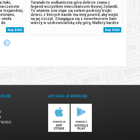
 Itaki,
Taranaki to wulkaniczna góra dobrze znana z
Tarana
zpieczeństw
legend wszystkim mieszkańcom Nowej Zelandii.
legen
 trojańskiej.
To właśnie ona staje się celem podróży trójki
To wła
istotami,
dzieci, z których każde ma inny powód, aby wejść
dzieci
z nimfa
na jej szczyt. Zmagająca się z nowotworem Sam
na jej
ć do
wierzy w uzdrowicielską siłę góry, Mallory bardzo
wierzy
ia: 173 minut
chciałby znaleźć przyjaciół, a Bronco od zawsze
chciał
kup bilet
kup bilet
***
chciał podbić Taranaki, którą jego przodkowie
chciał
ypadku...
darzą wielkim szacunkiem. Droga...
darzą 
GÓLNE
APLIKACJE MOBILNE
U
S
TNOŚCI