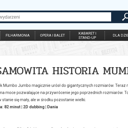
KABARET I
FILHARMONIA
OPERA I BALET
DLA DZIE
STAND-UP
SAMOWITA HISTORIA MUM
nik Mumbo Jumbo magicznie urósł do gigantycznych rozmiarów. Teraz 
 ma moce pozwalające na przywrócenie jego poprzednich rozmiarów. T
tanie się mały, ale w środku pozostanie wielki.
a: 82 minut | 2D dubbing | Dania