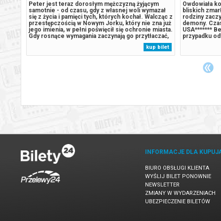
Peter jest teraz dorosłym mężczyzną żyjącym
Owdowiała ko
la
samotnie - od czasu, gdy z własnej woli wymazał
bliskich zma
er
się z życia i pamięci tych, których kochał. Walcząc z
rodziny zaczy
dów.
przestępczością w Nowym Jorku, który nie zna już
demony. Czas 
Bardzo
jego imienia, w pełni poświęcił się ochronie miasta.
USA******* B
obie
Gdy rosnące wymagania zaczynają go przytłaczać,
przypadku od
presja wywołuje zaskakującą fizyczną przemianę,
automatyczny
 bilet
kup bilet
ona
która zagraża jego istnieniu, podczas gdy nowy,
komunikatem 
..
niepokojący...
podczas zaku
INFORMACJE DLA KUPUJ
BIURO OBSŁUGI KLIENTA
WYŚLIJ BILET PONOWNIE
NEWSLETTER
ZMIANY W WYDARZENIACH
UBEZPIECZENIE BILETÓW