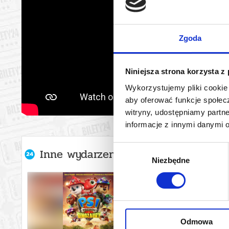
Zgoda
Niniejsza strona korzysta z
Wykorzystujemy pliki cookie 
aby oferować funkcje społecz
witryny, udostępniamy part
informacje z innymi danymi 
Wybór
Inne wydarzenia organizatora
Niezbędne
zgody
Odmowa