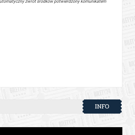
 automatyczny zwrot środków potwierdzony komunikatem
INFO