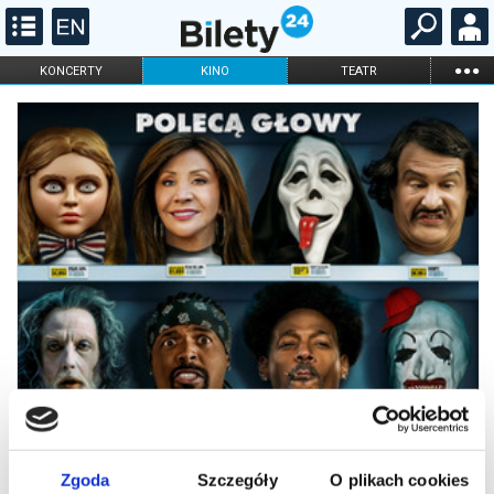
...
KONCERTY
KINO
TEATR
KABARET I
FILHARMONIA
OPERA I BALET
STAND-UP
DLA DZIECI
ONLINE
KARNETY
Zgoda
Szczegóły
O plikach cookies