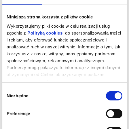
Niniejsza strona korzysta z plików cookie
Wykorzystujemy pliki cookie w celu realizacji usług
zgodnie z
Polityką cookies
, do spersonalizowania treści
i reklam, aby oferować funkcje społecznościowe i
analizować ruch w naszej witrynie. Informacje o tym, jak
korzystasz z naszej witryny, udostępniamy partnerom
społecznościowym, reklamowym i analitycznym.
Partnerzy mogą połączyć te informacje z innymi danymi
otrzymanymi od Ciebie lub uzyskanymi podczas
korzystania z ich usług.
STRASZNY FILM - NAPISY
Wybór
Niezbędne
zgody
Dwadzieścia sześć lat po tym, jak udało im się ujść z życiem przed
zamaskowanym zabójcą przypominającym Ghostface’a,
legendarna czwórka ponownie staje się celem tajemniczego
Preferencje
mordercy. Cindy, Brenda, Ray i Shorty muszą jeszcze raz połączyć
siły, gdy wokół nich zaczynają mnożyć się kolejne absurdalne i
krwawe sytuacje.
Film w satyryczny sposób wyśmiewa współczesne kino grozy