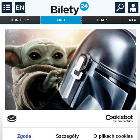
...
KONCERTY
KINO
TEATR
KABARET I
FILHARMONIA
OPERA I BALET
STAND-UP
DLA DZIECI
ONLINE
KARNETY
Zgoda
Szczegóły
O plikach cookies