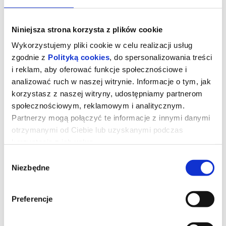
Niniejsza strona korzysta z plików cookie
Wykorzystujemy pliki cookie w celu realizacji usług
zgodnie z
Polityką cookies
, do spersonalizowania treści
i reklam, aby oferować funkcje społecznościowe i
analizować ruch w naszej witrynie. Informacje o tym, jak
korzystasz z naszej witryny, udostępniamy partnerom
społecznościowym, reklamowym i analitycznym.
Partnerzy mogą połączyć te informacje z innymi danymi
otrzymanymi od Ciebie lub uzyskanymi podczas
Mandalorian i Grogu / 3D NAP
korzystania z ich usług.
Wybór
Niezbędne
zgody
UWAGA!
Na seansie 29.05 - 20:00 należy posiadać własne oklurary 3D
kompatybilne z odpowiednim ekranem na dużej sali kinowej. W
Preferencje
przypadku ich braku należy je zakupić przed seansem w kasie
Kina MDK (cena: 4 zł)
Złowrogie Imperium upadło, a imperialni watażkowie wciąż są