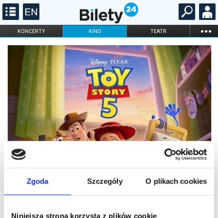
...
KONCERTY
KINO
TEATR
KABARET I
FILHARMONIA
OPERA I BALET
STAND-UP
DLA DZIECI
ONLINE
KARNETY
Zgoda
Szczegóły
O plikach cookies
Niniejsza strona korzysta z plików cookie