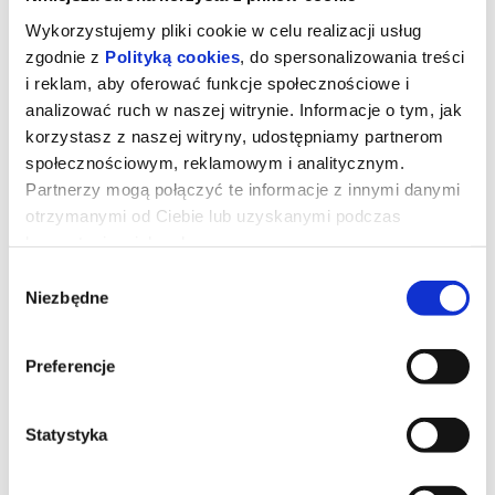
Wykorzystujemy pliki cookie w celu realizacji usług
zgodnie z
Polityką cookies
, do spersonalizowania treści
i reklam, aby oferować funkcje społecznościowe i
analizować ruch w naszej witrynie. Informacje o tym, jak
korzystasz z naszej witryny, udostępniamy partnerom
społecznościowym, reklamowym i analitycznym.
Partnerzy mogą połączyć te informacje z innymi danymi
otrzymanymi od Ciebie lub uzyskanymi podczas
korzystania z ich usług.
Wybór
Niezbędne
zgody
Toy Story 5
Preferencje
Kowboj Chudy wraz z przyjaciółmi mierzy się z nową technologią
popularną wśród dzieci.
Statystyka
*******
Bezpieczne zakupy w Bilety24. W przypadku odwołania
wydarzenia, gwarantujemy automatyczny zwrot środków